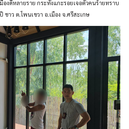
เมืองดีหลายราย กระทั่งแกะรอยเจอตัวคนร้ายทราบ
ปี ชาว ต.โพนเขวา อ.เมือง จ.ศรีสะเกษ