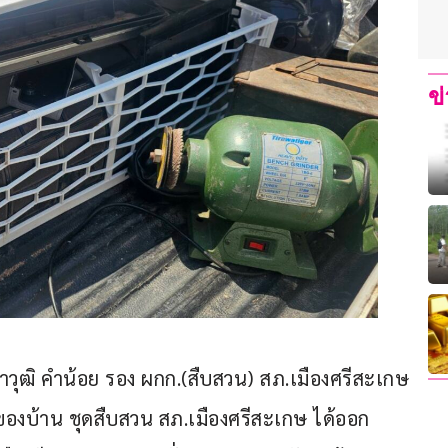
ข
.ท.ศราวุฒิ คำน้อย รอง ผกก.(สืบสวน) สภ.เมืองศรีสะเกษ 
จ้าของบ้าน ชุดสืบสวน สภ.เมืองศรีสะเกษ ได้ออก