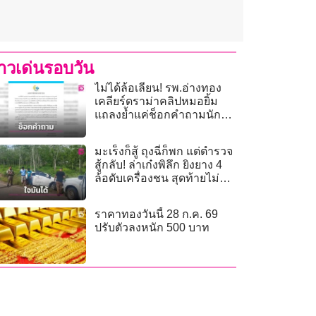
่าวเด่นรอบวัน
ไม่ได้ล้อเลียน! รพ.อ่างทอง
เคลียร์ดราม่าคลิปหมอยิ้ม
แถลงย้ำแค่ช็อกคำถามนัก
ข่าว
มะเร็งก็สู้ ถุงฉี่ก็พก แต่ตำรวจ
สู้กลับ! ล่าเก๋งพิลึก ยิงยาง 4
ล้อดับเครื่องชน สุดท้ายไม่
รอด
ราคาทองวันนี้ 28 ก.ค. 69
ปรับตัวลงหนัก 500 บาท