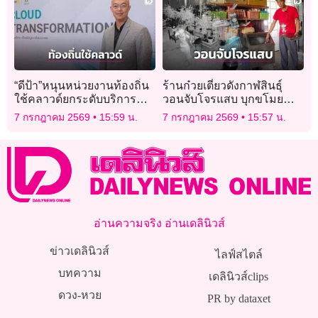
“ดีป้า”หนุนหน่วยงานท้องถิ่น
ร้านก๋วยเตี๋ยวดังกาฬสินธุ์
ใช้คลาวด์ยกระดับบริการ
วอนจับโจรแสบ บุกขโมย
ประชาชนกว่า 4 ล้านคน
ของกินในร้าน กวาด
7 กรกฎาคม 2569
15:59 น.
7 กรกฎาคม 2569
15:57 น.
‘เฉาก๊วย’ 4 ถุงใหญ่ไม่เหลือ
อ่านความจริง อ่านเดลินิวส์
ข่าวเดลินิวส์
ไลฟ์สไตล์
บทความ
เดลินิวส์clips
ดวง-หวย
PR by dataxet