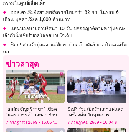
กรรมในศูนย์เลี้ยงเด็ก
ออสเตรเลียยึดยาเสพติดจากไทยกว่า 82 กก. ในรอบ 6
เดือน มูลค่าเฉียด 1,000 ล้านบาท
แฟนบอลหายตัวปริศนา 10 วัน ปล่อยญาติตามหาวุ่นขณะ
เจ้าตัวนั่งเชียร์บอลโลกสบายใจเฉิบ
ช็อก! สาววัยรุ่นแทงแม่ดับคาบ้าน อ้างฝันร้ายว่าโดนแม่รัด
คอ
ข่าวล่าสุด
“อัสสัมชัญศรีราชา” เชือด
S&P ร่วมเปิดร้านกาแฟและ
“นครสวรรค์” ลอยลำ 8 ทีม
เครื่องดื่ม “Inspire by
“เทพศิรินทร์-วชิราลัย” ลุ้นเข้า
PRINCESS @ บำบัดพิเศษ
7 กรกฎาคม 2569
16:05 น.
7 กรกฎาคม 2569
16:04 น.
รอบนัดสุดท้าย “ศึกเดลินิวส์
กลาง”
คัพ 2026”