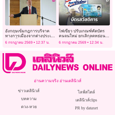
อังกฤษเข้มกฎการบริจาค
ไฟเขียว ปรับเกณฑ์คัดบัตร
ทางการเมืองจากต่างประเทศ
คนจนใหม่ ยกเลิกลดหย่อน
มุ่งยับยั้ง “การระดมทุนมีพิรุธ”
ภาษีพ่อแม่ เว้นหนี้เกษตรเกิน
6 กรกฎาคม 2569
12:37 น.
6 กรกฎาคม 2569
12:34 น.
1 แสน
อ่านความจริง อ่านเดลินิวส์
ข่าวเดลินิวส์
ไลฟ์สไตล์
บทความ
เดลินิวส์clips
ดวง-หวย
PR by dataxet