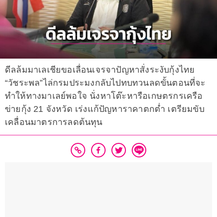
ดีลล้มมาเลเชียขอเลื่อนเจรจาปัญหาสั่งระงับกุ้งไทย
“วัชระพล”ไล่กรมประมงกลับไปทบทวนลดขั้นตอนที่จะ
ทำให้ทางมาเลย์พอใจ นั่งหาโต๊ะหารือเกษตรกรเครือ
ข่ายกุ้ง 21 จังหวัด เร่งแก้ปัญหาราคาตกต่ำ เตรียมขับ
เคลื่อนมาตรการลดต้นทุน