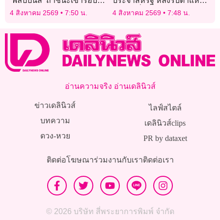
‘ฟิลิปปินส์’ ถ้าชนะเข้ารอบ
ประจำสหรัฐ หลังรับตำแหน่ง
บอลอาเซียนคัพ
ไม่ถึงหนึ่งปี
4 สิงหาคม 2569
7:50 น.
4 สิงหาคม 2569
7:48 น.
อ่านความจริง อ่านเดลินิวส์
ข่าวเดลินิวส์
ไลฟ์สไตล์
บทความ
เดลินิวส์clips
ดวง-หวย
PR by dataxet
ติดต่อโฆษณา
ร่วมงานกับเรา
ติดต่อเรา
© 2026 บริษัท สี่พระยาการพิมพ์ จำกัด