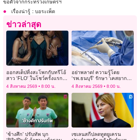
ขอตัวจากกระทรวงเกษตรฯ
เรื่องน่ารู้ : บอระเพ็ด
ข่าวล่าสุด
ออกสเต็ปทิ้งสะโพกกับทรีโอ้
อย่าพลาด! ความรู้โดย
สาว ‘FLO’ ในโชว์ครั้งแรกใน
‘รพ.ธนบุรี’ รักษา ‘เคสยาก
ไทย เอฟซีตื่นเต้นหนักมาก
โรคกระดูกสันหลัง’
4 สิงหาคม 2569
8:00 น.
4 สิงหาคม 2569
8:00 น.
‘ช้างศึก’ ปรับทัพ บุก
เซเลนสกีปลดทูตยูเครน