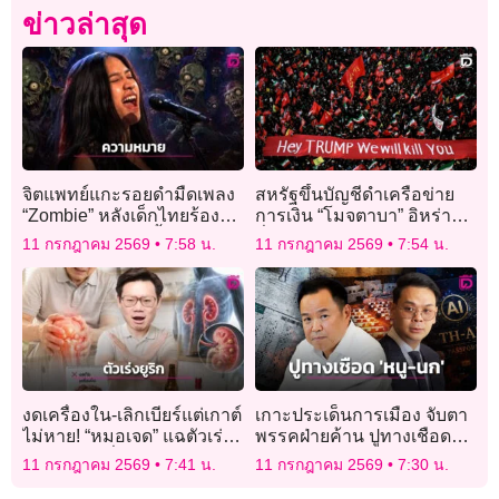
ข่าวล่าสุด
จิตแพทย์แกะรอยดำมืดเพลง
สหรัฐขึ้นบัญชีดำเครือข่าย
“Zombie” หลังเด็กไทยร้อง
การเงิน “โมจตาบา” อิหร่าน
สะเทือนเวทีโลก ชี้ชัด
ลั่นพร้อมตอบโต้
11 กรกฎาคม 2569
7:58 น.
11 กรกฎาคม 2569
7:54 น.
“ซอมบี้” คืออะไรกันแน่?
งดเครื่องใน-เลิกเบียร์แต่เกาต์
เกาะประเด็นการเมือง จับตา
ไม่หาย! “หมอเจด” แฉตัวเร่ง
พรรคฝ่ายค้าน ปูทางเชือด
ยูริกตัวจริงที่หลายคนคาดไม่
‘หนู-นก’
11 กรกฎาคม 2569
7:41 น.
11 กรกฎาคม 2569
7:30 น.
ถึง!