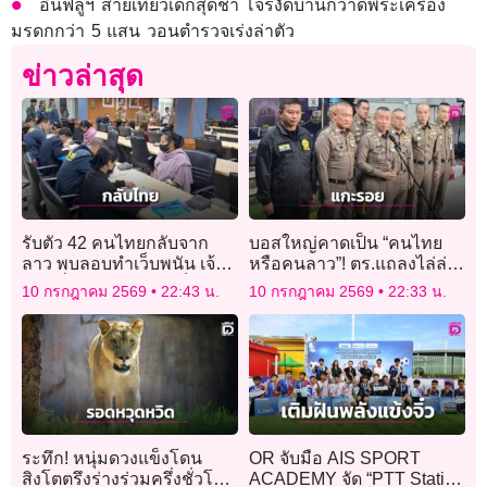
อินฟลูฯ สายเที่ยวเด็กสุดช้ำ โจรงัดบ้านกวาดพระเครื่อง
มรดกกว่า 5 แสน วอนตำรวจเร่งล่าตัว
ข่าวล่าสุด
รับตัว 42 คนไทยกลับจาก
บอสใหญ่คาดเป็น “คนไทย
ลาว พบลอบทำเว็บพนัน เจ้า
หรือคนลาว”! ตร.แถลงไล่ล่า
หน้าที่คัดกรองไม่พบเป็น
แก๊งเฮโรอีนแอร์สาว กบดาน
10 กรกฎาคม 2569
22:43 น.
10 กรกฎาคม 2569
22:33 น.
เหยื่อค้ามนุษย์
ประเทศเพื่อนบ้าน
ระทึก! หนุ่มดวงแข็งโดน
OR จับมือ AIS SPORT
สิงโตตรึงร่างร่วมครึ่งชั่วโมง
ACADEMY จัด “PTT Station