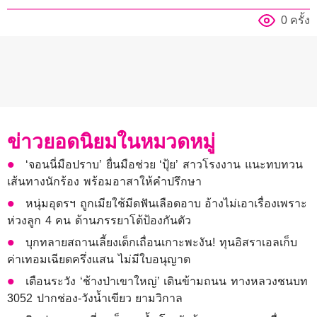
0 ครั้ง
ข่าวยอดนิยมในหมวดหมู่
‘จอนนี่มือปราบ’ ยื่นมือช่วย ‘ปุ้ย’ สาวโรงงาน แนะทบทวน
เส้นทางนักร้อง พร้อมอาสาให้คำปรึกษา
หนุ่มอุดรฯ ถูกเมียใช้มีดฟันเลือดอาบ อ้างไม่เอาเรื่องเพราะ
ห่วงลูก 4 คน ด้านภรรยาโต้ป้องกันตัว
บุกทลายสถานเลี้ยงเด็กเถื่อนเกาะพะงัน! ทุนอิสราเอลเก็บ
ค่าเทอมเฉียดครึ่งแสน ไม่มีใบอนุญาต
เตือนระวัง ‘ช้างป่าเขาใหญ่’ เดินข้ามถนน ทางหลวงชนบท
3052 ปากช่อง-วังน้ำเขียว ยามวิกาล