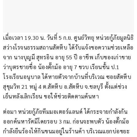
เมื่อเวลา 19.30 น. วันที่ 5 ก.ย. ศูนย์วิทยุ หน่วยกู้ภัยมูลนิธิ
สว่างโรจนธรรมสถานสัตหีบ ได้รับแจ้งขอความช่วยเหลือ
จาก นางบุญมี สุทรอิน อายุ 55 ปี อาชีพ เก็บของเก่าขาย 
ว่าบุตรชายชื่อ น้องตั๊กม้อ อายุ 7 ขวบ เรียนชั้น ป.1 
โรงเรียนอนุบาล ได้หายตัวจากบ้านที่บริเวณ ซอยสัตหีบ
สุขุมวิท 21 หมู่ 4 ต.สัตหีบ อ.สัตหีบ จ.ชลบุรี ตั้งแต่ช่วง
เย็นหลังเลิกเรียน ขอให้ช่วยติดตามค้นหา
ต่อมา หน่วยกู้ภัยทีมมอเตอร์แลนด์ ได้กระจายกำลังกัน
ออกค้นหารัศมีโดยรอบ 3 กม. ก่อนจะพบตัว น้องตั๊กม้อ 
กำลังยืนร้องไห้กินขนมอยู่ในร้านค้า บริเวณแยกบ่อขยะ