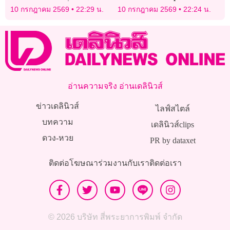
รอดตายเพราะเสี่ยง “ลูบหัว”
เติมฝันพลังแข้งจิ๋ว”
10 กรกฎาคม 2569
22:29 น.
10 กรกฎาคม 2569
22:24 น.
ปลอบให้มันใจเย็น
อ่านความจริง อ่านเดลินิวส์
ข่าวเดลินิวส์
ไลฟ์สไตล์
บทความ
เดลินิวส์clips
ดวง-หวย
PR by dataxet
ติดต่อโฆษณา
ร่วมงานกับเรา
ติดต่อเรา
© 2026 บริษัท สี่พระยาการพิมพ์ จำกัด