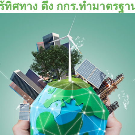
ไร้ทิศทาง ดึง กกร.ทำมาตรฐา