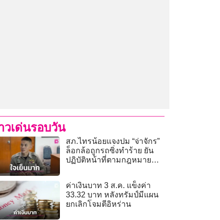
่าวเด่นรอบวัน
สภ.ไทรน้อยแจงปม “จ่าจักร”
ล็อกล้อถูกรถซิ่งทำร้าย ยัน
ปฏิบัติหน้าที่ตามกฎหมาย
ดำเนินคดี 5 ข้อหา
ค่าเงินบาท 3 ส.ค. แข็งค่า
33.32 บาท หลังทรัมป์มีแผน
ยกเลิกโจมตีอิหร่าน