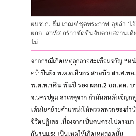
ผบช.ก. ฮึ่ม เกณฑ์ชุดพระกาฬ ลุยล่า 'ไ
ผกก. สาหัส กร้าวขัดขืนจับตายสถานเดีย
ไม่
จากกรณีเกิดเหตุอุกอาจสะเทือนขวัญ 
“หน
คว้าปืนยิง 
พ.ต.ต.ศิวกร สายบัว สว.ส.ทล.
พ.ต.ท.วศิน พันปี รอง ผกก.2 บก.ทล. 
บา
จ.นครปฐม สาเหตุจาก กำนันคนดังเชิญกลุ
เต้นโยกย้ายตำแหน่งให้พรรคพวกของกำนัน 
ชีวิตปฏิเสธ เนื่องจากเป็นคนตรงไปตรงมา
กันรุนแรง เป็นเหตุให้เกิดเหตุสลดนั้น