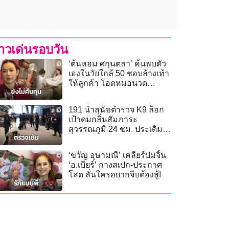
่าวเด่นรอบวัน
‘ต้นหอม ศกุนตลา’ ค้นพบตัว
เองในวัยใกล้ 50 ชอบล้างเท้า
ให้ลูกค้า โอดหมอนวด
ขาดแคลน
191 นำสุนัขตำรวจ K9 ล็อก
เป้าดมกลิ่นสัมภาระ
สุวรรณภูมิ 24 ชม. ประเดิม
ไฟลต์แรกเมลเบิร์น
‘ขวัญ อุษามณี’ เคลียร์ปมจิ้น
‘อ.เบียร์’ กางสเปก-ประกาศ
โสด ลั่นใครอยากจีบต้องสู้!