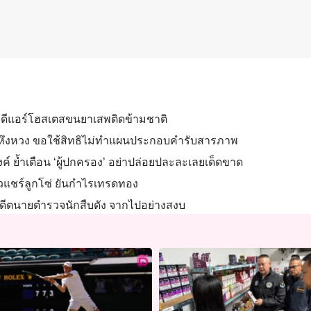
คดีแอร์โฮสเตสขนยาเสพติดข้ามชาติ
ตุเมา-หึงหวง ขอใช้สิทธิไม่ทำแผนประกอบคำรับสารภาพ
งค์ ย้ำเตือน ‘ผู้ปกครอง’ อย่าปล่อยปละละเลยเด็ดขาด
ี่ยวแชร์ลูกโซ่ ยันกำไรเทรดทอง
์ อดีตนายตำรวจนักสืบดัง จากไปอย่างสงบ