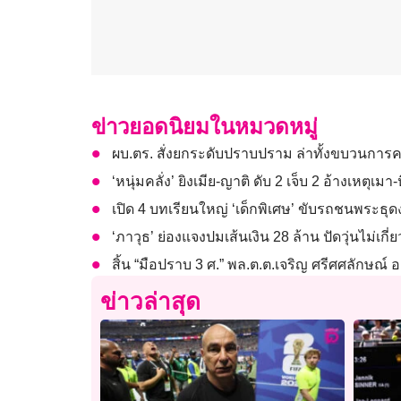
ข่าวยอดนิยมในหมวดหมู่
ผบ.ตร. สั่งยกระดับปราบปราม ล่าทั้งขบวนการ
‘หนุ่มคลั่ง’ ยิงเมีย-ญาติ ดับ 2 เจ็บ 2 อ้างเห
เปิด 4 บทเรียนใหญ่ ‘เด็กพิเศษ’ ขับรถชนพระธุด
‘ภาวุธ’ ย่องแจงปมเส้นเงิน 28 ล้าน ปัดวุ่นไม่เก
สิ้น “มือปราบ 3 ศ.” พล.ต.ต.เจริญ ศรีศศลักษณ
ข่าวล่าสุด