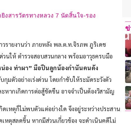
ำยิงสารวัตรทางหลวง 7 นัดสิ้นใจ-รอง
ข
ู้สื่อข่าวรายงานว่า ภายหลัง พล.ต.ท.จิรภพ ภูริเดช 
การด่วนให้ ตำรวจสอบสวนกลาง พร้อมอาวุธครบมือ 
น่อง ท่าผา” มือปืนลูกน้องกำนันคนดัง
จับกุมตัวอย่างเร่งด่วน โดยกำชับให้ระมัดระวังตัว 
หากเกิดการต่อสู้ขัดขืน อาจจำเป็นต้องวิสามัญ 
ิดเหตุก็ไม่พบตัวแต่อย่างใด จึงอยู่ระหว่างประสาน
ดเหตุสลดขึ้น หากมีส่วนเกี่ยวข้อง จะดำเนินคดีไม่