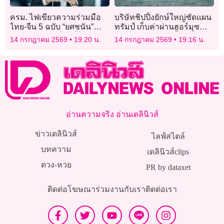
ครม. ไฟเขียวความร่วมมือ
บริษัทชิปปิ้งยักษ์ใหญ่ซัดแผน
ไทย-จีน 5 ฉบับ “ยศชนัน”
ทรัมป์ เก็บค่าผ่านฮอร์มุซ
เตรียมลงนามที่ปักกิ่ง ดันไทย
20% ผิดหลักน่านน้ำสากล
14 กรกฎาคม 2569
19:20 น.
14 กรกฎาคม 2569
19:16 น.
สู่เทคโนโลยีแห่งอนาคต
อ่านความจริง อ่านเดลินิวส์
ข่าวเดลินิวส์
ไลฟ์สไตล์
บทความ
เดลินิวส์clips
ดวง-หวย
PR by dataxet
ติดต่อโฆษณา
ร่วมงานกับเรา
ติดต่อเรา