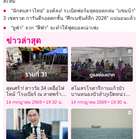
สะสม
“นักตบสาวไทย” องค์ลง! ระเบิดฟอร์มสุดยอดถล่ม “แซมบ้า”
3 เซตรวด การันตีรอดตกชั้น “ศึกเนชันส์ลีก 2026” แน่นอนแล้ว
“ยูฟ่า” จวก “ฟีฟ่า” จะทำให้ฟุตบอลเน่าเฟะ
ข่าวล่าสุด
สุดเศร้า! สาววัย 34 เหยื่อไฟ
สโมสรโรตารีกาบแก้วบัว
ไหม้ ‘โรงเบียร์ ณ ลาดพร้าว’
บานหนองบัวลำภูเปิดหน่วย
เสียชีวิตเป็นรายที่ 31
ทันตกรรมเคลื่อนที่ตรวจ
14 กรกฎาคม 2569
19:32 น.
14 กรกฎาคม 2569
19:30 น.
รักษาฟันให้นักเรียนฟรี