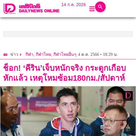
14 ก.ค. 2026
,
,
4 ต.ค. 2566 • 18:29 น.
ข่าว
กีฬา
กีฬาไทย
กีฬาไทยอื่นๆ
ช็อก! ‘คีริน’เจ็บหนักจริง กระดูกเกือบ
หักแล้ว เหตุโหมซ้อม180กม./สัปดาห์