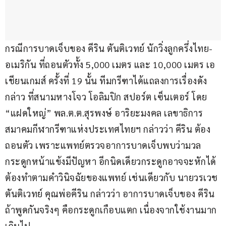
กรณีการบาดเจ็บของ คีริน ตันติเวทย์ นักวิ่งลูกครึ่งไทย-
อเมริกัน ที่ถอนตัวทั้ง 5,000 เมตร และ 10,000 เมตร เอ
เชียนเกมส์ ครั้งที่ 19 นั้น ทีมกรีฑาได้แถลงการเรื่องดัง
กล่าว ที่สนามหางโจว โอลิมปิก สปอร์ต เซ็นเตอร์ โดย 
“แฝดใหญ่” พล.ต.ต.สุรพงษ์ อาริยะมงคล เลขาธิการ
สมาคมกีฬากรีฑาแห่งประเทศไทยฯ กล่าวว่า คีริน ต้อง
ถอนตัว เพราะแพทย์ตรวจอาการบาดเจ็บพบว่ามวล
กระดูกหน้าแข้งมีปัญหา อีกนิดเดียวกระดูกอาจจะหักได้ 
ต้องทำตามคำวินิจฉัยของแพทย์ เช่นเดียวกับ นายวรเวช 
ตันติเวทย์ คุณพ่อคีริน กล่าวว่า อาการบาดเจ็บของ คีริน
ถ้าพูดกันจริงๆ คือกระดูกเกือบแตก เนื่องจากใช้งานมาก
เกินไป