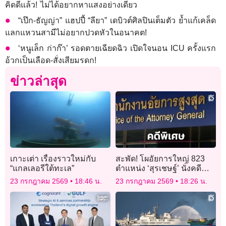
คิดดีแล้ว! ไม่ได้อยากหาแสงอย่างเดียว
“เป๊ก-ธัญญ่า” แฮปปี้ “ลียา” เดบิวต์ศิลปินเต็มตัว ย้ำแก้เคล็ด
แลกแหวนสามีไม่อยากปวดหัวในอนาคต!
‘หนูเล็ก ก่าก๊า’ รอดตายเฉียดฉิว เปิดใจนอน ICU ครั้งแรก
อ้วกเป็นเลือด-สั่งเสียมรดก!
ข่าวล่าสุด
เกาะเต่า เรื่องราวใหม่กับ
สะพัด! โผอัยการใหญ่ 823
“แกลเลอรีใต้ทะเล”
ตำแหน่ง ‘สุรเชษฐ์’ นั่งคดี
พิเศษ ‘ธีระวัฒน์’ คุมอาญา
23 กรกฎาคม 2569
18:46 น.
23 กรกฎาคม 2569
18:26 น.
จับตา 2 อัยการคนดังปักหลัก
เดิม