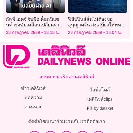
กัลฟ์ เอดจ์ จับมือ ค็อกนิแซ
ฟิลิปปินส์ลั่นไม่ต้องขอ
นท์ เร่งขับเคลื่อนเปลี่ยนผ่าน
อนุญาตจีน ส่งเสบียงให้ทหาร
สู่ AI หนุนไทยผู้นำภูมิภาค
ที่สันดอนโธมัสที่สอง
23 กรกฎาคม 2569
18:15 น.
23 กรกฎาคม 2569
18:04 น.
อ่านความจริง อ่านเดลินิวส์
ข่าวเดลินิวส์
ไลฟ์สไตล์
บทความ
เดลินิวส์clips
ดวง-หวย
PR by dataxet
ติดต่อโฆษณา
ร่วมงานกับเรา
ติดต่อเรา