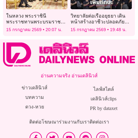
ในหลวง พระราชินี
วิทยาลัยต่อเรืออยุธยา เดิน
พระราชทานพระบรมราช
หน้าสร้างอาชีวะปลอดภัย
วโรกาสให้ ทูตต่างประเทศ
อบรมปฐมพยาบาลฉุกเฉินให้
15 กรกฎาคม 2569
20:07 น.
15 กรกฎาคม 2569
19:48 น.
เฝ้าฯ กราบบังคมทูลลา
นักเรียน
อ่านความจริง อ่านเดลินิวส์
ข่าวเดลินิวส์
ไลฟ์สไตล์
บทความ
เดลินิวส์clips
ดวง-หวย
PR by dataxet
ติดต่อโฆษณา
ร่วมงานกับเรา
ติดต่อเรา