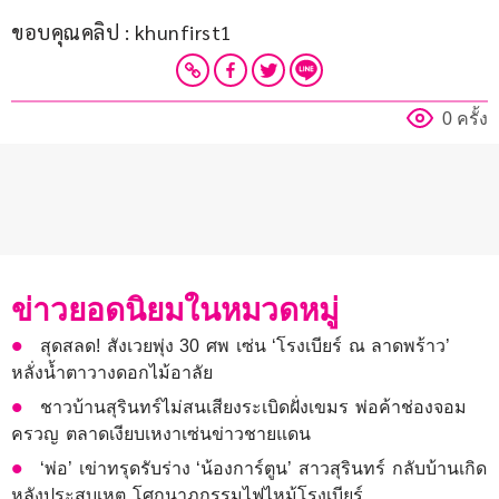
ขอบคุณคลิป : khunfirst1
0 ครั้ง
ข่าวยอดนิยมในหมวดหมู่
สุดสลด! สังเวยพุ่ง 30 ศพ เซ่น ‘โรงเบียร์ ณ ลาดพร้าว’
หลั่งน้ำตาวางดอกไม้อาลัย
ชาวบ้านสุรินทร์ไม่สนเสียงระเบิดฝั่งเขมร พ่อค้าช่องจอม
ครวญ ตลาดเงียบเหงาเซ่นข่าวชายแดน
‘พ่อ’ เข่าทรุดรับร่าง ‘น้องการ์ตูน’ สาวสุรินทร์ กลับบ้านเกิด
หลังประสบเหตุ โศกนาฏกรรมไฟไหม้โรงเบียร์