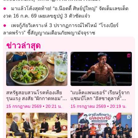
มาแล้วโค้งสุดท้าย! “อ.น๊อตตี้ ศิษย์ปู่ใหญ่” จัดเต็มเลขเด็ด
งวด 16 ก.ค. 69 เผยเลขธูปปู่ 3 ตัวชัดแจ๋ว
เพจกู้ภัยวิเคราะห์ 3 ปรากฏการณ์ไฟไหม้ “โรงเบียร์
ลาดพร้าว” ชี้สัญญาณเตือนภัยพญามัจจุราช
ข่าวล่าสุด
สหรัฐสอบสวนโรคท้องเสีย
“แบล็คแพนเธอร์” เรียนรู้จาก
รุนแรง สงสัย “ผักกาดหอม”
แชมป์โลก “อัสซาดูลาห์”
แพร่เชื้อปรสิตไซโคลสปอรา
มั่นใจเก็บชัย 6 ไฟต์ติด
15 กรกฎาคม 2569
20:21 น.
15 กรกฎาคม 2569
20:19 น.