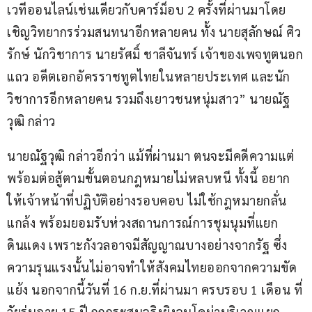
เวทีออนไลน์เช่นเดียวกับคาร์ม็อบ 2 ครั้งที่ผ่านมาโดย 
เชิญวิทยากรร่วมสนทนาอีกหลายคน ทั้ง นายสุลักษณ์ ศิว
รักษ์ นักวิชาการ นายรัศมิ์ ชาลีจันทร์ เจ้าของเพจทูตนอก
แถว อดีตเอกอัครราชทูตไทยในหลายประเทศ และนัก
วิชาการอีกหลายคน รวมถึงเยาวชนหนุ่มสาว” นายณัฐ
วุฒิ กล่าว
นายณัฐวุฒิ กล่าวอีกว่า แม้ที่ผ่านมา ตนจะมีคดีความแต่
พร้อมต่อสู้ตามขั้นตอนกฎหมายไม่หลบหนี ทั้งนี้ อยาก
ให้เจ้าหน้าที่ปฏิบัติอย่างรอบคอบ ไม่ใช้กฎหมายกลั่น
แกล้ง พร้อมยอมรับห่วงสถานการณ์การชุมนุมที่แยก
ดินแดง เพราะกังวลอาจมีสัญญาณบางอย่างจากรัฐ ซึ่ง
ความรุนแรงนั้นไม่อาจทำให้สังคมไทยออกจากความขัด
แย้ง นอกจากนี้วันที่ 16 ก.ย.ที่ผ่านมา ครบรอบ 1 เดือน ที่
วัยรุ่นอายุ 15 ปี ถูกกระสุนจริงยิงจนโคม่าบริเวณแยก