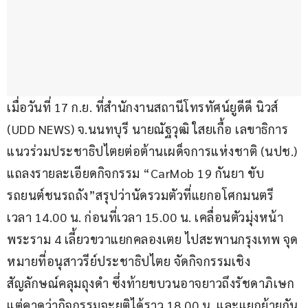
เมื่อวันที่ 17 ก.ย. ที่สำนักงานสถานีโทรทัศน์ยูดีดี นิวส์ 
(UDD NEWS) จ.นนทบุรี นายณัฐวุฒิ ใสยเกื้อ เลขาธิการ
แนวร่วมประชาธิปไตยต่อต้านเผด็จการแห่งชาติ (นปช.) 
แถลงรายละเอียดกิจกรรม “CarMob 19 กันยา ขับ
รถยนต์ชนรถถัง”สรุปว่านัดรวมตัวที่แยกอโศกมนตรี 
เวลา 14.00 น. ก่อนที่เวลา 15.00 น. เคลื่อนตัวมุ่งหน้า
พระราม 4 เลี้ยวขวาแยกคลองเตย ไปสะพานกรุงเทพ จุด
หมายที่อนุสาวรีย์ประชาธิปไตย จัดกิจกรรมเชิง
สัญลักษณ์คลุมถุงดำ ซึ่งท้ายขบวนอาจยาวถึงรัชดาภิเษก 
แต่คาดว่ากิจกรรมจะยุติได้ราว 18.00 น. และแยกย้ายกัน