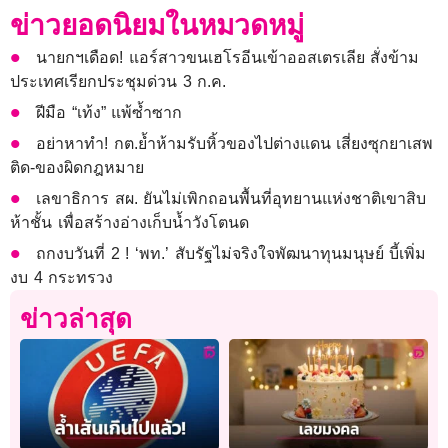
ข่าวยอดนิยมในหมวดหมู่
นายกฯเดือด! แอร์สาวขนเฮโรอีนเข้าออสเตรเลีย สั่งข้าม
ประเทศเรียกประชุมด่วน 3 ก.ค.
ฝีมือ “เท้ง” แพ้ซ้ำซาก
อย่าหาทำ! กต.ย้ำห้ามรับหิ้วของไปต่างแดน เสี่ยงซุกยาเสพ
ติด-ของผิดกฎหมาย
เลขาธิการ สผ. ยันไม่เพิกถอนพื้นที่อุทยานแห่งชาติเขาสิบ
ห้าชั้น เพื่อสร้างอ่างเก็บน้ำวังโตนด
ถกงบวันที่ 2 ! ‘พท.’ สับรัฐไม่จริงใจพัฒนาทุนมนุษย์ บี้เพิ่ม
งบ 4 กระทรวง
ข่าวล่าสุด