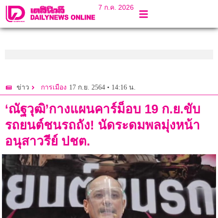
7 ก.ค. 2026
17 ก.ย. 2564 • 14:16 น.
ข่าว
การเมือง
‘ณัฐวุฒิ’กางแผนคาร์ม็อบ 19 ก.ย.ขับ
รถยนต์ชนรถถัง! นัดระดมพลมุ่งหน้า
อนุสาวรีย์ ปชต.