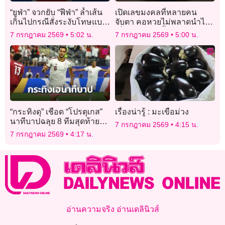
“ยูฟ่า” จวกยับ “ฟีฟ่า” ล้ำเส้น
เปิดเลขมงคลที่หลายคน
เกินไปกรณีสั่งระงับโทษแบน
จับตา คอหวยไม่พลาดนำไป
“บาโลกุน”
เสี่ยงโชคงวดนี้
7 กรกฎาคม 2569
5:02 น.
7 กรกฎาคม 2569
5:00 น.
“กระทิงดุ” เชือด “โปรตุเกส”
เรื่องน่ารู้ : มะเขือม่วง
นาทีบาปฉลุย 8 ทีมสุดท้าย
7 กรกฎาคม 2569
4:15 น.
บอลโลก
7 กรกฎาคม 2569
4:17 น.
อ่านความจริง อ่านเดลินิวส์