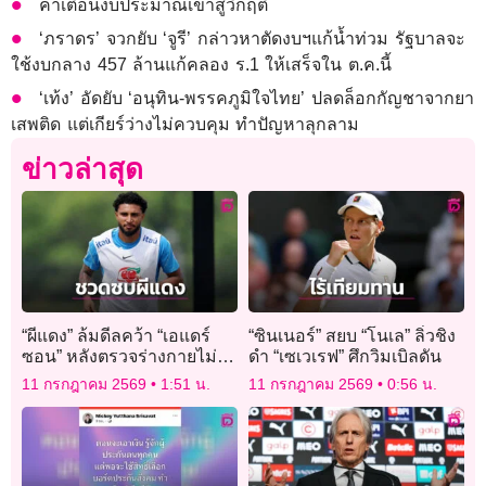
คำเตือนงบประมาณเข้าสู่วิกฤติ
‘ภราดร’ จวกยับ​ ‘จูรี​’ ​กล่าวหาตัดงบฯแก้น้ำท่วม​ รัฐบาลจะ
ใช้งบกลาง​ 457 ล้าน​แก้คลอง ร.1 ให้เสร็จใน ต.ค.นี้
‘เท้ง’ อัดยับ ‘อนุทิน-พรรคภูมิใจไทย’ ปลดล็อกกัญชาจากยา
เสพติด แต่เกียร์ว่างไม่ควบคุม ทำปัญหาลุกลาม
ข่าวล่าสุด
“ผีแดง” ล้มดีลคว้า “เอแดร์
“ซินเนอร์” สยบ “โนเล” ลิ่วชิง
ซอน” หลังตรวจร่างกายไม่
ดำ “เซเวเรฟ” ศึกวิมเบิลดัน
ผ่าน
11 กรกฎาคม 2569
1:51 น.
11 กรกฎาคม 2569
0:56 น.