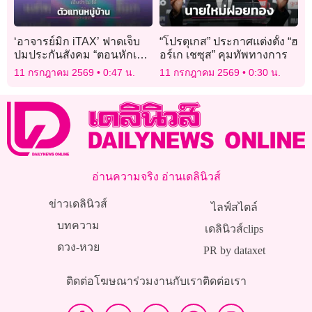
‘อาจารย์มิก iTAX’ ฟาดเจ็บ
“โปรตุเกส” ประกาศแต่งตั้ง “ฮ
ปมประกันสังคม “ตอนหักเงิน
อร์เก เชซุส” คุมทัพทางการ
รู้จักดี พอจะให้เลือกบอร์ดทำ
11 กรกฎาคม 2569
0:47 น.
11 กรกฎาคม 2569
0:30 น.
ทรงจำไม่ได้”
อ่านความจริง อ่านเดลินิวส์
ข่าวเดลินิวส์
ไลฟ์สไตล์
บทความ
เดลินิวส์clips
ดวง-หวย
PR by dataxet
ติดต่อโฆษณา
ร่วมงานกับเรา
ติดต่อเรา