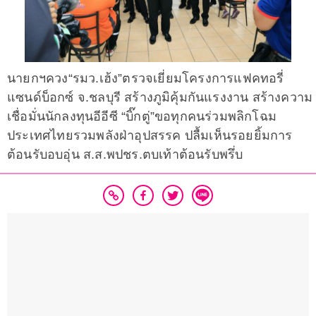
นายกฯควง“รมว.เฮ้ง”ตรวจเยี่ยมโครงการแฟคทอรี่
แซนด์บ็อกซ์ จ.ชลบุรี สร้างภูมิคุ้มกันแรงงาน สร้างความ
เชื่อมั่นนักลงทุนอีอีซี “บิ๊กตู่”ขอทุกคนร่วมพลิกโฉม
ประเทศไทยรวมพลังฝ่าอุปสรรค ปลื้มเห็นรอยยิ้มการ
ต้อนรับอบอุ่น ส.ส.พปชร.ตบเท้าต้อนรับพรึ่บ