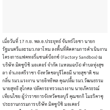
เมื่อวันที่ 17 ก.ย. พล.อ.ประยุทธ์ จันทร์โอชา นายก
รัฐมนตรีและรมว.กลาโหม ลงพื้นที่ติดตามการดำเนินงาน
โครงการแฟคทอรี่แซนด์บ็อกซ์ (Factory Sandbox) ณ 
บริษัท มิตซูบิชิ มอเตอร์ จำกัด (แหลมฉบัง) ตำบลทุ่งสุข
ลา อำเภอศรีราชา จังหวัดชลบุรีโดยมี นายสุชาติ ชม
กลิ่น รมว.แรงงาน นายอิทธิพล คุณปลื้ม รมว.วัฒนธรรม 
นายสุทธิ สุโกศล ปลัดกระทรวงแรงงาน นายภัครธรณ์ 
เทียนไชย ผู้ว่าราชการจังหวัดชลบุรี คุณชกกิ โมะริคาซุ 
ประธานกรรมการบริษัท มิตซูบิชิ มอเตอร์ 