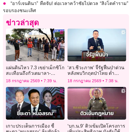
“อาร์เจนตินา” หืดจับ! ต่อเวลาคว้าชัยไปดวล “สิงโตคำราม”
รอบรองชนะเลิศ
ข่าวล่าสุด
แผ่นดินไหว 7.3 เขย่าเม็กซิโก
‘สว.ชีวะภาพ’ จี้รัฐฟื้นป่าด่วน
สะเทือนถึงกัวเตมาลา-
หลังพบวิกฤตป่าไทย ต่ำ
เอลซัลวาดอร์
เกณฑ์โลก หายวันละ 400 ไร่
18 กรกฎาคม 2569
7:39 น.
18 กรกฎาคม 2569
7:38 น.
เกาะประเด็นการเมือง ชี้
‘บก.น.9’ ติวเข้มเปิดโครงการ
ชะตา ‘หมอสรณ’ ลุ้นหักล้าง
เพิ่มประสิทธิภาพ บังคับใช้