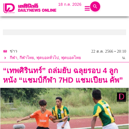
18 ก.ค. 2026
ข่าว
22 ต.ค. 2566 • 20:10
,
,
,
กีฬา
กีฬาไทย
ฟุตบอลทั่วไป
ฟุตบอลไทย
น.
“เทพศิรินทร์” ถล่มยับ ฉลุยรอบ 4 ลูก
หนัง “แชมป์กีฬา 7HD แชมเปียน คัพ”