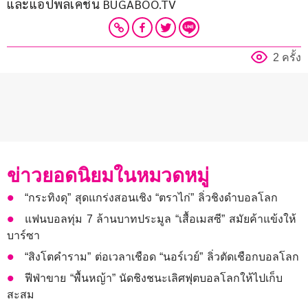
และแอปพลิเคชัน BUGABOO.TV
2 ครั้ง
ข่าวยอดนิยมในหมวดหมู่
“กระทิงดุ” สุดแกร่งสอนเชิง “ตราไก่” ลิ่วชิงดำบอลโลก
แฟนบอลทุ่ม 7 ล้านบาทประมูล “เสื้อเมสซี” สมัยค้าแข้งให้
บาร์ซา
“สิงโตคำราม” ต่อเวลาเชือด “นอร์เวย์” ลิ่วตัดเชือกบอลโลก
ฟีฟ่าขาย “พื้นหญ้า” นัดชิงชนะเลิศฟุตบอลโลกให้ไปเก็บ
สะสม