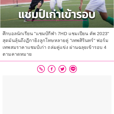
ศึกบอลนักเรียน "แชมป์กีฬา 7HD แชมเปียน คัพ 2023"
สุดมันลุ้นถึงฏีกายิงลูกโทษหลายคู่ "เทพศิรินทร์" ฟอร์ม
เทพสมราคาแชมป์เก่า ถล่มคู่แข่ง ผ่านฉลุยเข้ารอบ 4
ตามคาดหมาย