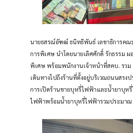
นายธสรณ์อัฑฒ์ ธนิทธิพันธ์ เลขาธิการคณะกร
การพิเศษ นำโดยนายเลิศศักดิ์ รักธรรม ผอ.ส
พิเศษ พร้อมพนักงานเจ้าหน้าที่สคบ. รวม 7 
เดินทางไปถึงร้านที่ตั้งอยู่บริเวณถนนส
การเปิดร้านขายบุหรี่ไฟฟ้าและน้ำยาบุหรี
ไฟฟ้าพร้อมน้ำยาบุหรี่ไฟฟ้ารวมประมาณ 