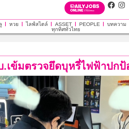
ู
หวย
ไลฟ์สไตล์
ASSET
PEOPLE
บทความ
ทุกทิศทั่วไทย
บ.เข้มตรวจยึดบุหรี่ไฟฟ้าปก