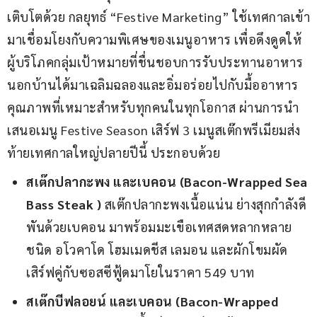
เติบโตด้วย กลยุทธ์ “Festive Marketing” ใช้เทศกาลเข้า
มาเชื่อมโยงกับความพิเศษของเมนูอาหาร เพื่อดึงดูดให้
ผู้บริโภคกลุ่มเป้าหมายที่ชื่นชอบการรับประทานอาหาร
นอกบ้านได้มาเฉลิมฉลองและอิ่มอร่อยไปกับมื้ออาหาร
คุณภาพที่เหมาะสำหรับทุกคนในทุกโอกาส ผ่านการนำ
เสนอเมนู Festive Season เสิร์ฟ 3 เมนูสเต๊กพรีเมียมส่ง
ท้ายเทศกาลใหญ่ปลายปีนี้ ประกอบด้วย
สเต๊กปลากะพง และเบคอน (Bacon-Wrapped Sea
Bass Steak )
สเต๊กปลากะพงเนื้อแน่น ย่างสุกกำลังดี
พันด้วยเบคอน มาพร้อมมะเขือเทศสดหลากหลาย
ชนิด อโวคาโด โฮมเมดชีส เลมอน และผักโขมผัด
เสิร์ฟคู่กับซอสซีฟู้ดมาโยในราคา 549 บาท
สเต๊กบีฟลอยน์ และเบคอน (Bacon-Wrapped