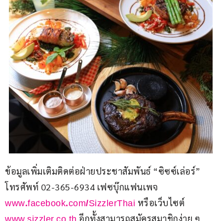
ข้อมูลเพิ่มเติมติดต่อฝ่ายประชาสัมพันธ์ “ซิซซ์เล่อร์” 
โทรศัพท์ 02-365-6934 เฟซบุ๊กแฟนเพจ 
หรือเว็บไซต์ 
www
.
facebook
.
com
/
SizzlerThai
 อีกทั้งสามารถสมัครสมาชิกง่าย ๆ 
www.sizzler.co.th