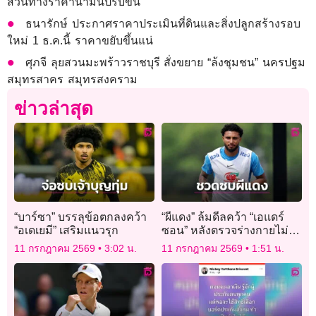
สวนทางราคาน้ำมันปรับขึ้น
ธนารักษ์ ประกาศราคาประเมินที่ดินและสิ่งปลูกสร้างรอบ
ใหม่ 1 ธ.ค.นี้ ราคาขยับขึ้นแน่
ศุภจี ลุยสวนมะพร้าวราชบุรี สั่งขยาย “ล้งชุมชน” นครปฐม
สมุทรสาคร สมุทรสงคราม
ข่าวล่าสุด
“บาร์ซา” บรรลุข้อตกลงคว้า
“ผีแดง” ล้มดีลคว้า “เอแดร์
“อเดเยมี” เสริมแนวรุก
ซอน” หลังตรวจร่างกายไม่
ผ่าน
11 กรกฎาคม 2569
3:02 น.
11 กรกฎาคม 2569
1:51 น.