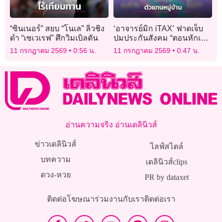
“ซินเนอร์” สยบ “โนเล” ลิ่วชิง
‘อาจารย์มิก iTAX’ ฟาดเจ็บ
ดำ “เซเวเรฟ” ศึกวิมเบิลดัน
ปมประกันสังคม “ตอนหักเงิน
รู้จักดี พอจะให้เลือกบอร์ดทำ
11 กรกฎาคม 2569
0:56 น.
11 กรกฎาคม 2569
0:47 น.
ทรงจำไม่ได้”
อ่านความจริง อ่านเดลินิวส์
ข่าวเดลินิวส์
ไลฟ์สไตล์
บทความ
เดลินิวส์clips
ดวง-หวย
PR by dataxet
ติดต่อโฆษณา
ร่วมงานกับเรา
ติดต่อเรา