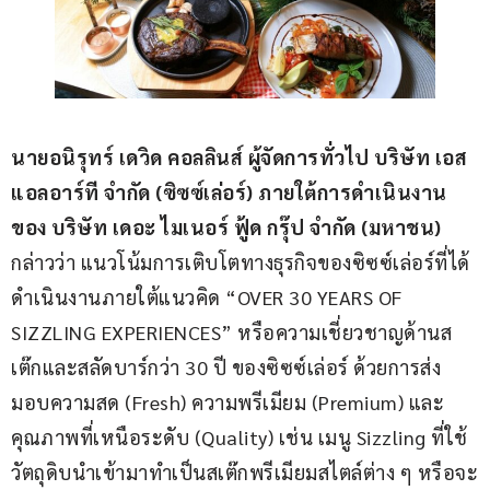
น
ายอนิรุทร์
 เดวิด คอลลินส์ ผู้จัดการทั่วไป บริษัท เอส
แอลอาร์ที จำกัด (ซิซซ์เล่อร์) ภายใต้การดำเนินงาน
ของ บริษัท เดอะ ไมเนอร์ ฟู้ด กรุ๊ป จำ
กัด
 (มหาชน) 
กล่าวว่า แนวโน้มการเติบโตทางธุรกิจของซิซซ์เล่อร์ที่ได้
ดำเนินงานภายใต้แนวคิด “OVER 30 YEARS OF 
SIZZLING EXPERIENCES” หรือความเชี่ยวชาญด้านส
เต๊กและสลัดบาร์กว่า 30 ปี ของซิซซ์เล่อร์ ด้วยการส่ง
มอบความสด (Fresh) ความพรีเมียม (Premium) และ
คุณภาพที่เหนือระดับ (Quality) เช่น เมนู Sizzling ที่ใช้
วัตถุดิบนำเข้ามาทำเป็นสเต๊กพรีเมียมสไตล์ต่าง ๆ หรือจะ