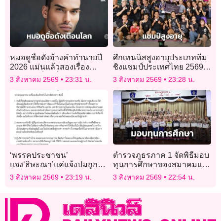
หมอดูชื่อดังอ้างคำทำนายปี
ศึกเทนนิสสูงอายุประเภททีม
2026 แม่นแล้วสองเรื่อง
ชิงแชมป์ประเทศไทย 2569″
เตือนภัยเรื่องที่สามกำลังก่อ
ทำสถิตินักกีฬาร่วมชิงชัย
3 สิงหาคม 2569
23:31 น.
3 สิงหาคม 2569
23:28 น.
ตัว
สูงสุดเป็นประวัติการณ์
‘พรรคประชาชน’
ตำรวจภูธรภาค 1 จัดพิธีมอบ
แจง‘ธิษะณา’แค่แจ้งปมถูก
ทุนการศึกษาของสมาคมแม่
ละเมิด ไม่ขอให้ดำเนินการ
บ้านตำรวจ ประจำปี 2569
3 สิงหาคม 2569
23:19 น.
3 สิงหาคม 2569
22:54 น.
ต่อ