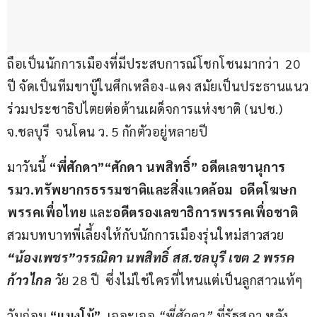
ถือเป็นนักการเมืองที่มีประสบการณ์โชกโชนมากว่า  20 
ปี จัดเป็นทีมขาบู๊ในศึกเหลือง-แดง สมัยเป็นประธานแนว
ร่วมประชาธิปไตยต่อต้านเผด็จการแห่งชาติ (นปช.) 
จ.ชลบุรี  จนโดน ว. 5 กักตัวอยู่หลายปี
มาวันนี้ 
“
พี่ศักดา”“
ศักดา 
นพสิทธิ์” 
อดีตเลขานุการ
รมว.
ทรัพยากรธรรมชาติและสิ่งแวดล้อม  อดีตโฆษก
พรรคเพื่อไทย 
และ
อดีตรองเลขาธิการพรรคเพื่อชาติ
สวมบทบาทพี่เลี้ยงให้กับนักการเมืองรุ่นใหม่สาวสวย 
“
น้องเพชร”
วรรณิดา นพสิทธิ์ สส.
ชลบุรี เขต 2 
พรรค
ก้าวไกล
 วัย 28 ปี  ซึ่งไม่ใช่ใครที่ไหนแต่เป็นลูกสาวแท้ๆ  
วันก่อน 
“แมงโม้”  
เจอะเจอ 
“พี่ศักดา”
 ที่รัฐสภา หลัง