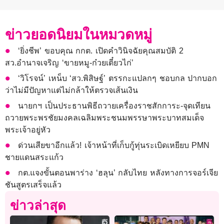
ข่าวยอดนิยมในหมวดหมู่
‘ยิ่งชีพ’ ขอบคุณ กกต. เปิดคำวินิจฉัยคุณสมบัติ 2
สว.อำนาจเจริญ ‘ขายหมู-ก๋วยเตี๋ยวไก่’
‘วิโรจน์’ เหน็บ ‘สว.พิสิษฐ์’ ตรรกะแปลกๆ ชอบกล ปากบอก
ว่าไม่มีปัญหาแต่ไม่กล้าให้ตรวจเส้นเงิน
นายกฯ เป็นประธานพิธีถวายเครื่องราชสักการะ-จุดเทียน
ถวายพระพรชัยมงคลเฉลิมพระชนมพรรษาพระบาทสมเด็จ
พระเจ้าอยู่หัว
ด่วนเสียขาอีกแล้ว! เจ้าหน้าที่เก็บกู้ทุ่นระเบิดเหยียบ PMN
ชายแดนสระแก้ว
กต.แจงขั้นตอนพาร่าง ‘ฮลุน’ กลับไทย หลังทางการจอร์เจีย
ชันสูตรเสร็จแล้ว
ข่าวล่าสุด