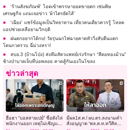
‘ร้านสังฆภัณฑ์’ โอดเข้าพรรษายอดขายตก เซ่นพิษ
เศรษฐกิจ แถมเจอข่าว ‘ผ้าไตรยัดไส้’
‘เฉียง’ แชร์ข้อมูลเป็นวิทยาทาน เที่ยวคนเดียวควรรู้ โหลด
แอปช่วยเหลือยามวิกฤติ
ฝนตกอยากไต้กบ! วัยรุ่นฉกไฟฉายคาดหัววิ่งสับตีนแตก
โดนกวดรวบ ฉี่ม่วงหรา!
สบอ.3 (บ้านโป่ง) ส่งทีมสัตวแพทย์เร่งรักษา “สีดอทองม้วน”
ช้างป่าบาดเจ็บที่บ่อพลอย คาดสู้กันเองในโขลง
ข่าวล่าสุด
ฮือฮา “บอสสายเปย์” ชื่อดังไล่
มีผล1ส.ค.! ผบ.ตร.ลงนามคำ
พนักงานออก เหตุไม่เชิญแม่
สั่งอนุญาต ‘พล.ต.ท.ทวีศิลป์’
มางานแต่งเพราะอายหน้าตา
ลาออกจากราชการ