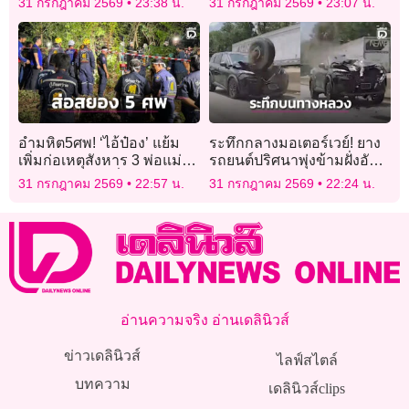
31 กรกฎาคม 2569
23:38 น.
31 กรกฎาคม 2569
23:07 น.
อำมหิต5ศพ! ‘ไอ้ป๋อง’ แย้ม
ระทึกกลางมอเตอร์เวย์! ยาง
เพิ่มก่อเหตุสังหาร 3 พ่อแม่ลูก
รถยนต์ปริศนาพุ่งข้ามฝั่งอัด
ฝังอำพรางใกล้พี่น้องรัสเซีย
กระจกหน้ารถเอสยูวีพังยับ
31 กรกฎาคม 2569
22:57 น.
31 กรกฎาคม 2569
22:24 น.
อ่านความจริง อ่านเดลินิวส์
ข่าวเดลินิวส์
ไลฟ์สไตล์
บทความ
เดลินิวส์clips