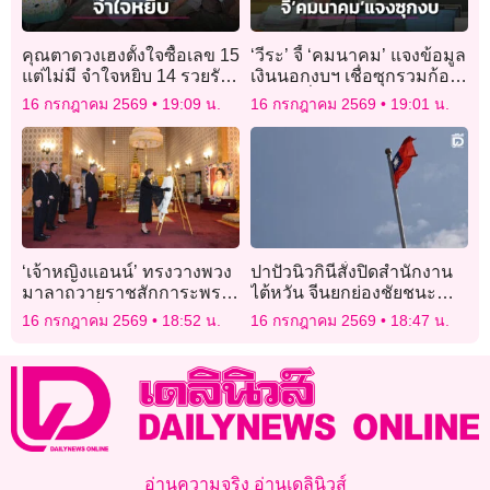
คุณตาดวงเฮงตั้งใจซื้อเลข 15
‘วีระ’ จี้ ‘คมนาคม’ แจงข้อมูล
แต่ไม่มี จำใจหยิบ 14 รวยรับ
เงินนอกงบฯ เชื่อซุกรวมก้อน
6 ล้านบาท
โต 5 หมื่นล้าน
16 กรกฎาคม 2569
19:09 น.
16 กรกฎาคม 2569
19:01 น.
‘เจ้าหญิงแอนน์’ ทรงวางพวง
ปาปัวนิวกินีสั่งปิดสำนักงาน
มาลาถวายราชสักการะพระ
ไต้หวัน จีนยกย่องชัยชนะ
โกศ ‘สมเด็จพระพันปีหลวง-
ทางการทูต
16 กรกฎาคม 2569
18:52 น.
16 กรกฎาคม 2569
18:47 น.
เจ้าฟ้าพัชรกิติยาภาฯ’
อ่านความจริง อ่านเดลินิวส์