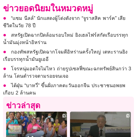
ข่าวยอดนิยมในหมวดหมู่
“แซม นีลล์” นักแสดงผู้โด่งดังจาก “จูราสสิค พาร์ค” เสีย
ชีวิตในวัย 78 ปี
สหรัฐเปิดฉากปิดล้อมรอบใหม่ ยิงเฮลไฟร์สกัดเรือบรรทุก
น้ำมันมุ่งหน้าอิหร่าน
กองทัพสหรัฐเปิดฉากโจมตีอิหร่านครั้งใหญ่ เตหะรานยิง
เรือบรรทุกน้ำมันยูเออี
โจรหนุ่มอดใจไม่ไหว ถ่ายรูปเซลฟี่ขณะฉกทรัพย์สินกว่า 3
ล้าน โดนตำรวจตามรอยจนเจอ
ไต้ฝุ่น “บาหวี่” ขึ้นฝั่งภาคตะวันออกจีน ประชาชนอพยพ
เกือบ 2 ล้านคน
ข่าวล่าสุด