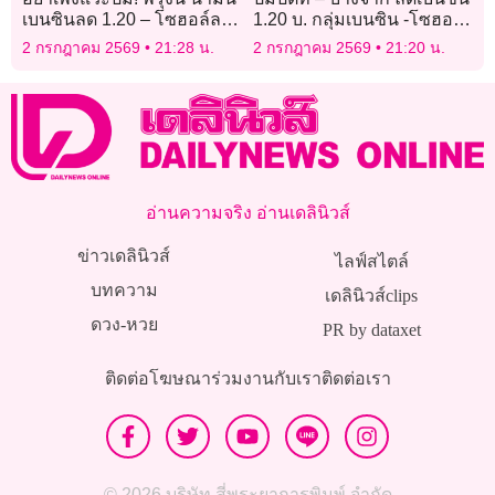
เบนซินลด 1.20 – โซฮอล์ลด
1.20 บ. กลุ่มเบนซิน -โซฮอล์
60 สตางค์
ลด 60 สต. ส่วนดีเซล คงเดิม
2 กรกฎาคม 2569
21:28 น.
2 กรกฎาคม 2569
21:20 น.
อ่านความจริง อ่านเดลินิวส์
ข่าวเดลินิวส์
ไลฟ์สไตล์
บทความ
เดลินิวส์clips
ดวง-หวย
PR by dataxet
ติดต่อโฆษณา
ร่วมงานกับเรา
ติดต่อเรา
© 2026 บริษัท สี่พระยาการพิมพ์ จำกัด