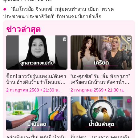
‘นิ่มโกวบ๊อ จิรเสกข์’ กลุ่มคนทำงาน เบียด ‘พรรค
ประชาชน-ประชาธิปัตย์’ รักษาแชมป์เก่าสำเร็จ
ข่าวล่าสุด
ช็อก! สาววัยรุ่นแทงแม่ดับคา
“เอ-ศุภชัย” รับ “อั้ม พัชราภา”
บ้าน อ้างฝันร้ายว่าโดนแม่รัด
เครียดหนักบ้านหลังคาน้ำรั่ว
คอ
แถมต่อเติมล่าช้าจนบาน
2 กรกฎาคม 2569
21:30 น.
2 กรกฎาคม 2569
21:30 น.
ปลาย!
อย่าเพิ่งแวะปั๊ม! พรุ่งนี้ น้ำมัน
ปั๊มปตท – บางจาก ลดเบนซิน