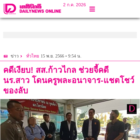
2 ก.ค. 2026
15 พ.ย. 2566 • 9:54 น.
ข่าว
ทั่วไทย
คดีเงียบ! สส.ก้าวไกล ช่วยจี้คดี
นร.สาว โดนครูพละอนาจาร-แชตโชว์
ของลับ