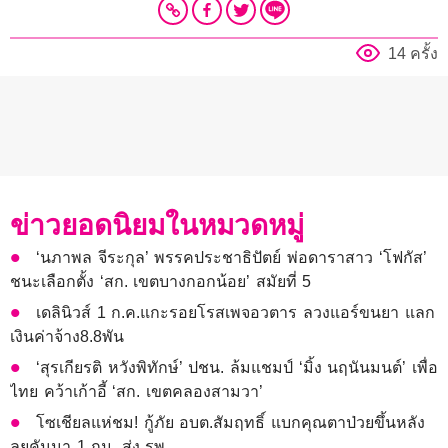
14 ครั้ง
ข่าวยอดนิยมในหมวดหมู่
‘นภาพล จีระกุล’ พรรคประชาธิปัตย์ พ่อดาราสาว ‘โฟกัส’
ชนะเลือกตั้ง ‘สก. เขตบางกอกน้อย’ สมัยที่ 5
เดลินิวส์ 1 ก.ค.แกะรอยโรสเพจอวตาร ลวงแอร์ขนยา แลก
เงินค่าจ้าง8.8พัน
‘สุรเกียรติ หวังพิทักษ์’ ปชน. ล้มแชมป์ ‘มิ้ง นฤนันมนต์’ เพื่อ
ไทย คว้าเก้าอี้ ‘สก. เขตคลองสามวา’
โซเชียลแห่ชม! กู้ภัย อบต.สัมฤทธิ์ แบกคุณตาป่วยขึ้นหลัง
ลุยคันนา 1 กม. ส่ง รพ.