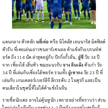
แดนกลาง ตัวหลัก 
หลี่เค่อ
 หรือ นิโคลัส เยนนาริส มิดฟิลด์
ตัวรับ ที่เคยเล่นเยาวชนอาร์เซนอล ค้าแข้งกับเบรนท์ฟ
อร์ด ถึง 114 นัด ล่าสุดอยู่กับ ปักกิ่งกั๋วอัน, 
อู๋ซี 
วัย 34 ปี 
จาก เซี่ยงไฮ้ เสิ่นหัว ขณะแนวรับ 
จาง ลินเผิง 
ตัวเก๋า วัย 
34 ปี ที่เล่นกับเซี่ยงไฮ้พอร์ท รวมทั้ง 
อู๋เชากง
 วัย 23 ปี ที่
เล่นกับ เกนเคลอร์เบอร์ลิจี ลีกระดับ 2 ในตุรกี และเป็น
คนเดียวในชุดนี้ที่ไม่ได้ค้าแข้งในจีน
รายชื่อนักเตะ อาจไม่คุ้นหูนัก เพราะอย่างที่ทราบว่า ส่วน
ใหญ่เล่นในลีกจีน และช่วง 1-2 ปีหลัง บอลสโมสรจีนก็