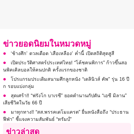
ข่าวยอดนิยมในหมวดหมู่
‘ช้างศึก’ ดวลเดือด ‘เสือเหลือง’ ค่ำนี้ เปิดสถิติสุดสูสี
เปิดประวัติศาสตร์ประเทศไทย! “โค้ชคนพิการ” ก้าวขึ้นสอ
นพิคเคิลบอลให้คนปกติ ครั้งแรกของชาติ
โปรแกรมประเดิมสนามศึกลูกหนัง “เดลินิวส์ คัพ” รุ่น 16 ปี
ก รอบแบ่งกลุ่ม
สุดเศร้า!! “ฟรังโก บาเรซี” ยอดตำนานกัปตัน “เอซี มิลาน”
เสียชีวิตในวัย 66 ปี
มาทุกทาง!! “สส.พรรคเดโมแครต” ยื่นหนังสือถึง “ประธาน
ฟีฟ่า” ชี้แจงความสัมพันธ์ “ทรัมป์”
ข่าวล่าสุด