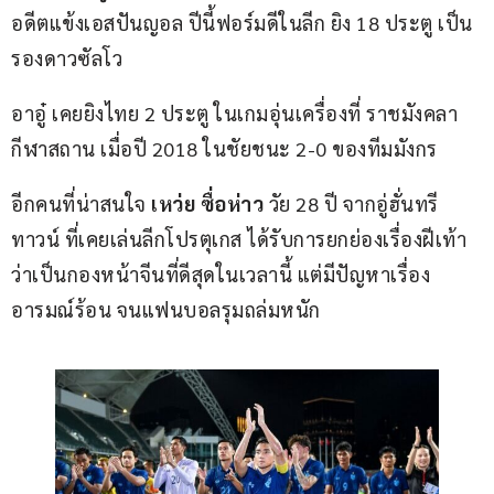
อดีตแข้งเอสปันญอล ปีนี้ฟอร์มดีในลีก ยิง 18 ประตู เป็น
รองดาวซัลโว
อาอู๋ เคยยิงไทย 2 ประตู ในเกมอุ่นเครื่องที่ ราชมังคลา
กีฬาสถาน เมื่อปี 2018 ในชัยชนะ 2-0 ของทีมมังกร
อีกคนที่น่าสนใจ 
เหว่ย ซื่อห่าว 
วัย 28 ปี จากอู่ฮั่นทรี
ทาวน์ ที่เคยเล่นลีกโปรตุเกส ได้รับการยกย่องเรื่องฝีเท้า
ว่าเป็นกองหน้าจีนที่ดีสุดในเวลานี้ แต่มีปัญหาเรื่อง
อารมณ์ร้อน จนแฟนบอลรุมถล่มหนัก