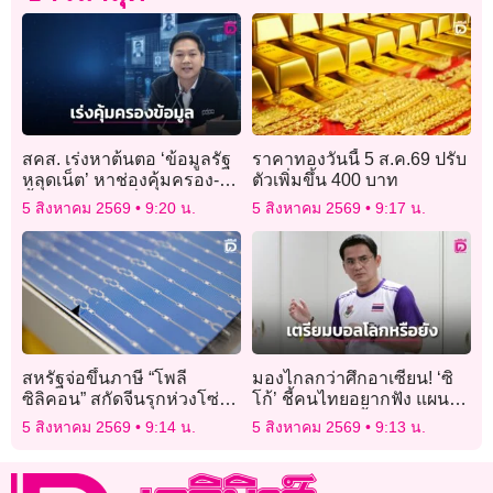
สคส. เร่งหาต้นตอ ‘ข้อมูลรัฐ
ราคาทองวันนี้ 5 ส.ค.69 ปรับ
หลุดเน็ต’ หาช่องคุ้มครอง-ปิด
ตัวเพิ่มขึ้น 400 บาท
ซื้อขายข้อมูลเถื่อน
5 สิงหาคม 2569
9:20 น.
5 สิงหาคม 2569
9:17 น.
สหรัฐจ่อขึ้นภาษี “โพลี
มองไกลกว่าศึกอาเซียน! ‘ซิ
ซิลิคอน” สกัดจีนรุกห่วงโซ่
โก้’ ชี้คนไทยอยากฟัง แผนไป
อุปทานชิป
บอลโลก-ตอนนี้มีหรือยัง
5 สิงหาคม 2569
9:14 น.
5 สิงหาคม 2569
9:13 น.