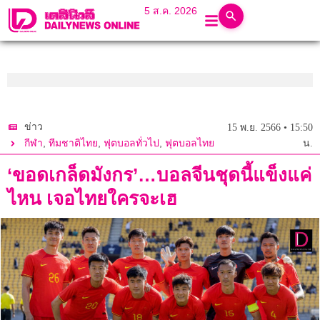
5 ส.ค. 2026
ข่าว
15 พ.ย. 2566 • 15:50
,
,
,
กีฬา
ทีมชาติไทย
ฟุตบอลทั่วไป
ฟุตบอลไทย
น.
‘ขอดเกล็ดมังกร’…บอลจีนชุดนี้แข็งแค่
ไหน เจอไทยใครจะเฮ