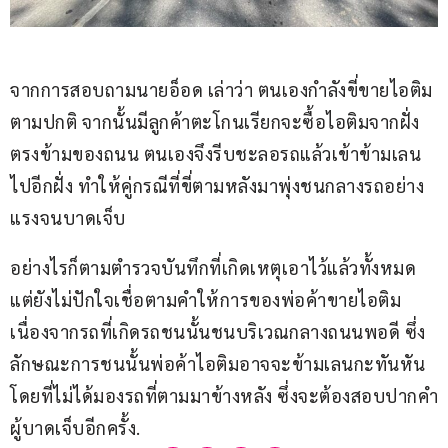
จากการสอบถามนายอ็อด เล่าว่า ตนเองกำลังขี่ขายไอติม
ตามปกติ จากนั้นมีลูกค้าตะโกนเรียกจะซื้อไอติมจากฝั่ง
ตรงข้ามของถนน ตนเองจึงรีบชะลอรถแล้วเข้าข้ามเลน
ไปอีกฝั่ง ทำให้คู่กรณีที่ขี่ตามหลังมาพุ่งชนกลางรถอย่าง
แรงจนบาดเจ็บ
อย่างไรก็ตามตำรวจบันทึกที่เกิดเหตุเอาไว้แล้วทั้งหมด 
แต่ยังไม่ปักใจเชื่อตามคำให้การของพ่อค้าขายไอติม 
เนื่องจากรถที่เกิดรถชนนั้นชนบริเวณกลางถนนพอดี ซึ่ง
ลักษณะการชนนั้นพ่อค้าไอติมอาจจะข้ามเลนกะทันหัน
โดยที่ไม่ได้มองรถที่ตามมาข้างหลัง ซึ่งจะต้องสอบปากคำ
ผู้บาดเจ็บอีกครั้ง.