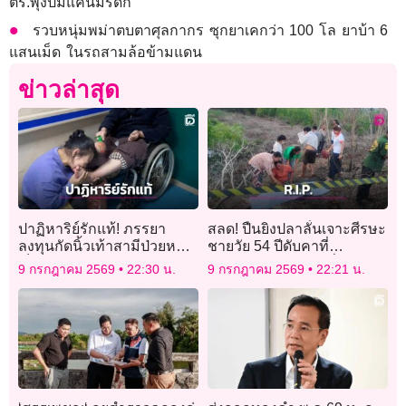
ตร.พุ่งปมแค้นมรดก
รวบหนุ่มพม่าตบตาศุลกากร ซุกยาเคกว่า 100 โล ยาบ้า 6
แสนเม็ด ในรถสามล้อข้ามแดน
ข่าวล่าสุด
ปาฏิหาริย์รักแท้! ภรรยา
สลด! ปืนยิงปลาลั่นเจาะศีรษะ
ลงทุนกัดนิ้วเท้าสามีป่วยหนัก
ชายวัย 54 ปีดับคาที่
เป็นเจ้าชายนิทรา ช่วย
อ.องครักษ์ เจ้าหน้าที่เร่งสอบ
9 กรกฎาคม 2569
22:30 น.
9 กรกฎาคม 2569
22:21 น.
กระตุ้นประสาทจนฟื้น
สาเหตุ