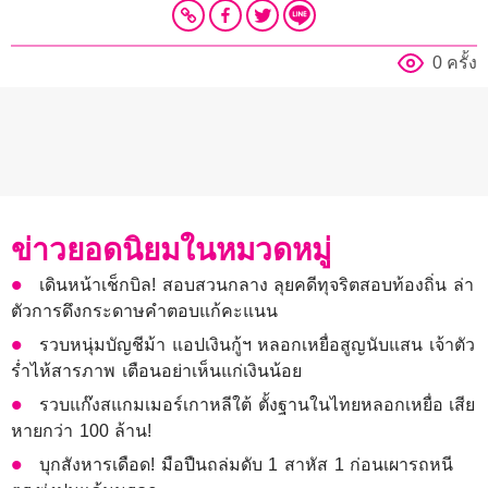
0 ครั้ง
ข่าวยอดนิยมในหมวดหมู่
เดินหน้าเช็กบิล! สอบสวนกลาง ลุยคดีทุจริตสอบท้องถิ่น ล่า
ตัวการดึงกระดาษคำตอบแก้คะแนน
รวบหนุ่มบัญชีม้า แอปเงินกู้ฯ หลอกเหยื่อสูญนับแสน เจ้าตัว
ร่ำไห้สารภาพ เตือนอย่าเห็นแก่เงินน้อย
รวบแก๊งสแกมเมอร์เกาหลีใต้ ตั้งฐานในไทยหลอกเหยื่อ เสีย
หายกว่า 100 ล้าน!
บุกสังหารเดือด! มือปืนถล่มดับ 1 สาหัส 1 ก่อนเผารถหนี