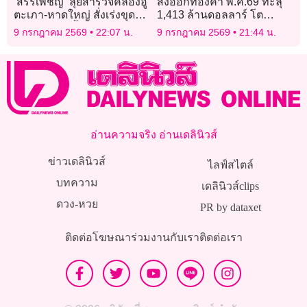
‘สรรเพชญ‘ ลุยสำรวจคลองอู่
ส่งออกทองคำ พ.ค.69 ทะลุ
ตะเภา-หาดใหญ่ สั่งเร่งขุด
1,413 ล้านดอลลาร์ โต
ลอกเปิดทางน้ำ รับหน้ามรสุม
55.75% หลังธนาคารกลาง
9 กรกฎาคม 2569
22:07 น.
9 กรกฎาคม 2569
21:44 น.
ทั่วโลกแห่ตุน
อ่านความจริง อ่านเดลินิวส์
ข่าวเดลินิวส์
ไลฟ์สไตล์
บทความ
เดลินิวส์clips
ดวง-หวย
PR by dataxet
ติดต่อโฆษณา
ร่วมงานกับเรา
ติดต่อเรา