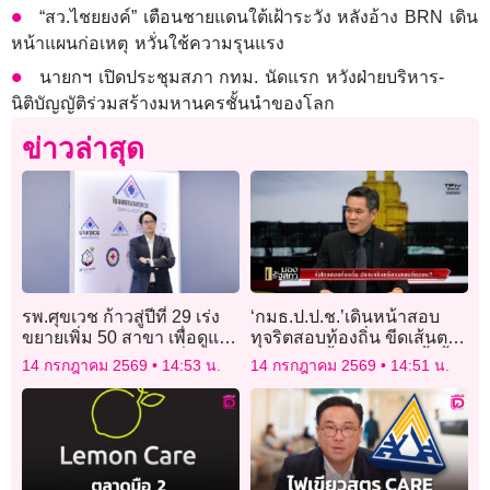
“สว.ไชยยงค์” เตือนชายแดนใต้เฝ้าระวัง หลังอ้าง BRN เดิน
หน้าแผนก่อเหตุ หวั่นใช้ความรุนแรง
นายกฯ เปิดประชุมสภา กทม. นัดแรก หวังฝ่ายบริหาร-
นิติบัญญัติร่วมสร้างมหานครชั้นนำของโลก
ข่าวล่าสุด
รพ.ศุขเวช ก้าวสู่ปีที่ 29 เร่ง
‘กมธ.ป.ป.ช.’เดินหน้าสอบ
ขยายเพิ่ม 50 สาขา เพื่อดูแลผู้
ทุจริตสอบท้องถิ่น ขีดเส้นตาย
สูงอายุ รองรับตลาดเพื่อ
เรียก’สถ.’ชี้แจงสัปดาห์นี้ จี้
14 กรกฎาคม 2569
14:53 น.
14 กรกฎาคม 2569
14:51 น.
สุขภาพแบบครบวงจร
เอาผิดผู้เกี่ยวข้องกว่า6,000
ราย