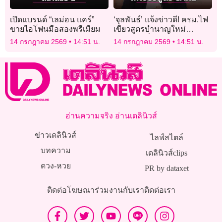
เปิดแบรนด์ “เลม่อน แคร์”
‘จุลพันธ์’ แจ้งข่าวดี! ครม.ไฟ
ขายไอโฟนมือสองพรีเมียม
เขียวสูตรบำนาญใหม่
‘CARE’ เพิ่มเงินยังชีพหลัง
14 กรกฎาคม 2569
14:51 น.
14 กรกฎาคม 2569
14:51 น.
เกษียณ
อ่านความจริง อ่านเดลินิวส์
ข่าวเดลินิวส์
ไลฟ์สไตล์
บทความ
เดลินิวส์clips
ดวง-หวย
PR by dataxet
ติดต่อโฆษณา
ร่วมงานกับเรา
ติดต่อเรา