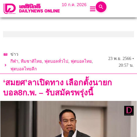
10 ก.ค. 2026
ข่าว
23 พ.ย. 2566 •
,
,
,
,
กีฬา
ทีมชาติไทย
ฟุตบอลทั่วไป
ฟุตบอลไทย
20:57 น.
ฟุตบอลไทยลีก
‘สมยศ’ลาเปิดทาง เลือกตั้งนายก
บอล8ก.พ. – รับสมัครพรุ่งนี้