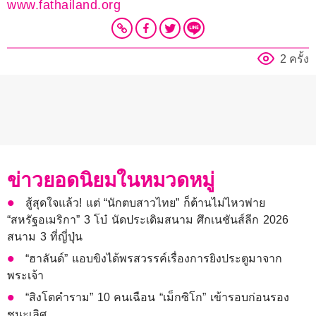
www.fathailand.org
2 ครั้ง
ข่าวยอดนิยมในหมวดหมู่
สู้สุดใจแล้ว! แต่ “นักตบสาวไทย” ก็ต้านไม่ไหวพ่าย
“สหรัฐอเมริกา” 3 โบ๋ นัดประเดิมสนาม ศึกเนชันส์ลีก 2026
สนาม 3 ที่ญี่ปุ่น
“ฮาลันด์” แอบขิงได้พรสวรรค์เรื่องการยิงประตูมาจาก
พระเจ้า
“สิงโตคำราม” 10 คนเฉือน “เม็กซิโก” เข้ารอบก่อนรอง
ชนะเลิศ