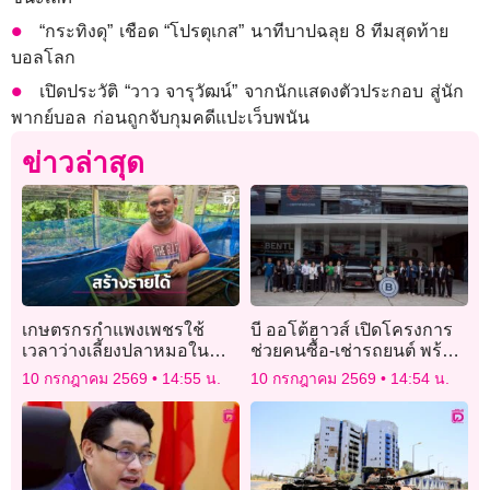
“กระทิงดุ” เชือด “โปรตุเกส” นาทีบาปฉลุย 8 ทีมสุดท้าย
บอลโลก
เปิดประวัติ “วาว จารุวัฒน์” จากนักแสดงตัวประกอบ สู่นัก
พากย์บอล ก่อนถูกจับกุมคดีแปะเว็บพนัน
ข่าวล่าสุด
เกษตรกรกำแพงเพชรใช้
บี ออโต้ฮาวส์ เปิดโครงการ
เวลาว่างเลี้ยงปลาหมอใน
ช่วยคนซื้อ-เช่ารถยนต์ พร้อม
กระชัง หารายได้เสริมได้
ร่วมมือ Grab ให้บริการรถ
10 กรกฎาคม 2569
14:55 น.
10 กรกฎาคม 2569
14:54 น.
MVP ไฟฟ้า