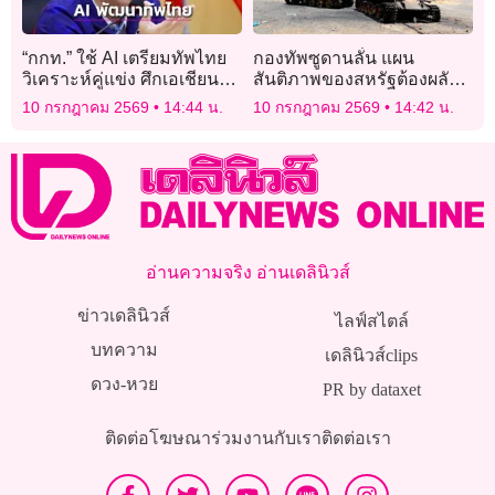
“กกท.” ใช้ AI เตรียมทัพไทย
กองทัพซูดานลั่น แผน
วิเคราะห์คู่แข่ง ศึกเอเชียน
สันติภาพของสหรัฐต้องผลัก
เกมส์ คัดนักกีฬาหลักเกณฑ์
ดันให้ “อาร์เอสเอฟ” ถอน
10 กรกฎาคม 2569
14:44 น.
10 กรกฎาคม 2569
14:42 น.
ชัดเจน-ส่งไปชิงชัย คุ้มค่างบ
กำลังทั้งหมด
ประมาณ
อ่านความจริง อ่านเดลินิวส์
ข่าวเดลินิวส์
ไลฟ์สไตล์
บทความ
เดลินิวส์clips
ดวง-หวย
PR by dataxet
ติดต่อโฆษณา
ร่วมงานกับเรา
ติดต่อเรา