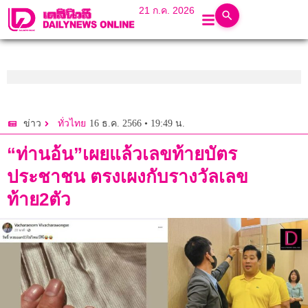
21 ก.ค. 2026
16 ธ.ค. 2566 • 19:49 น.
ข่าว
ทั่วไทย
“ท่านอ้น”เผยแล้วเลขท้ายบัตร
ประชาชน ตรงเผงกับรางวัลเลข
ท้าย2ตัว