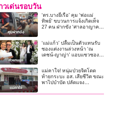
่าวเด่นรอบวัน
‘ตร.บางยี่เรือ’ คุม ‘พ่อแม่
ทิพย์’ ขบวนการแจ้งเกิดเท็จ
27 คน ฝากขัง ‘ศาลอาญาคดี
ทุจริต’
‘แม่แก้ว’ ปลื้มเป็นตัวแทนรับ
ซองแต่งงานล่วงหน้า ‘ณ
เดชน์-ญาญ่า’ แอบแซวซอง
หนักเหลือเกิน
แม่คาใจ! หนุ่มป่วยจิตโดด
ท้ายกระบะ อส. เสียชีวิต ขณะ
พาไปบำบัด ปลัดแจง
เหตุสุดวิสัย