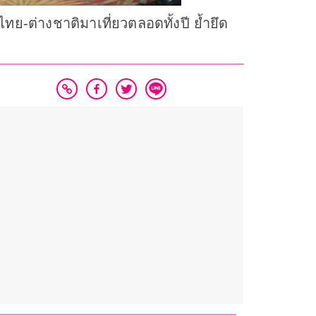
ย-ต่างชาติมาเที่ยวตลอดทั้งปี ย้ำยึด