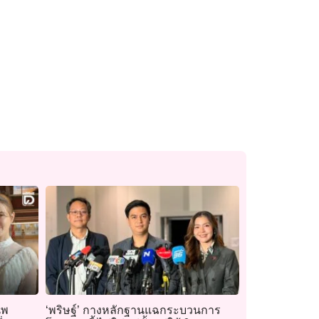
นพ
‘พริษฐ์’ กางหลักฐานแฉกระบวนการ