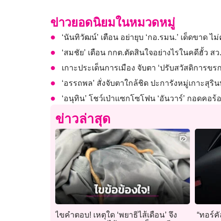
ข่าวยอดนิยมในหมวดหมู่
‘นันทิวัฒน์’ เตือน อย่ายุบ​ ‘กอ.รมน.’ เด็ดขาด​ ไ
‘สมชัย’ เตือน กกต.ตัดสินใจอย่างไรในคดีฮั้ว สว
เกาะประเด็นการเมือง จับตา ‘ปรับสวัสดิการขรก
‘อรรถพล’ สั่งจับตาใกล้ชิด ปะการังหมู่เกาะสุร
‘อนุทิน’ โชว์เป่าแซกโซโฟน ‘อันวาร์’ กอดคอร้อ
ข่าวล่าสุด
ไขคำตอบ! เหตุใด ‘พยาธิไส้เดือน’ จึง
“ทอร์คัล