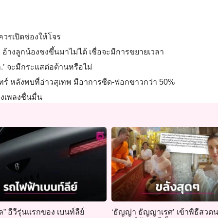
ม่ควรเปิดช่องให้โจร
. อ้างลูกน้องชงขึ้นมาไม่ได้ เชื่อจะมีการขยายเวลา
.’ จะมีกระแสต่อต้านหรือไม่
ินทร์ หลังพบที่อ่าวสุเทพ มีอาการซีด-ฟอกขาวกว่า 50%
งเพลงชื่นมื่น
” อีวีรุ่นแรกของ เบนท์ลีย์
‘ธัญญ่า ธัญญาเรศ’ เข้าพิธีสวด