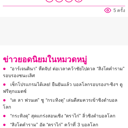
5 ครั้ง
ข่าวยอดนิยมในหมวดหมู่
“อาร์เจนตินา” หืดจับ! ต่อเวลาคว้าชัยไปดวล “สิงโตคำราม”
รอบรองชนะเลิศ
เช็กโปรแกรมได้เลย! ยืนยันแล้ว บอลโลกรอบรองฯ-ชิงฯ ดู
ฟรีทุกแมตช์
“เด ลา ฟวนเต” ชู “กระทิงดุ” เล่นดีสมควรเข้าชิงดำบอล
โลก
“กระทิงดุ” สุดแกร่งสอนเชิง “ตราไก่” ลิ่วชิงดำบอลโลก
“สิงโตคำราม” อัด “ตราไก่” คว้าที่ 3 บอลโลก