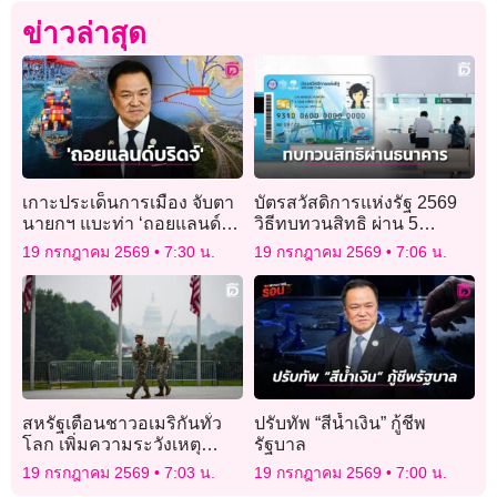
ข่าวล่าสุด
เกาะประเด็นการเมือง จับตา
บัตรสวัสดิการแห่งรัฐ 2569
นายกฯ แบะท่า ‘ถอยแลนด์
วิธีทบทวนสิทธิ ผ่าน 5
บริดจ์’
ธนาคาร
19 กรกฎาคม 2569
7:30 น.
19 กรกฎาคม 2569
7:06 น.
สหรัฐเตือนชาวอเมริกันทั่ว
ปรับทัพ “สีน้ำเงิน” กู้ชีพ
โลก เพิ่มความระวังเหตุ
รัฐบาล
สงครามอิหร่านตึงเครียด
19 กรกฎาคม 2569
7:03 น.
19 กรกฎาคม 2569
7:00 น.