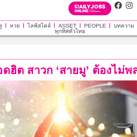
ู
หวย
ไลฟ์สไตล์
ASSET
PEOPLE
บทความ
ทุกทิศทั่วไทย
อดฮิต สาวก ‘สายมู’ ต้องไม่พ