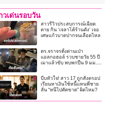
่าวเด่นรอบวัน
สาวรีวิวประสบการณ์เฉียด
ตาย กิน ‘เจลาโต้ร้านดัง’ เจอ
เศษแก้วบาดปากจนเลือดไหล
ตร.จราจรตั้งด่านเป่า
แอลกอฮอล์ รวบชายวัย 55 ปี
เมาแล้วขับ พบพกปืน 9 มม.
พร้อมกระสุน 9 นัด
บีบหัวใจ! สาว 17 ถูกสั่งดรอป
เรียนหาเงินใช้หนี้แทนพี่ชาย
ลั่น “หนีไปตัดขาด” ผิดไหม?