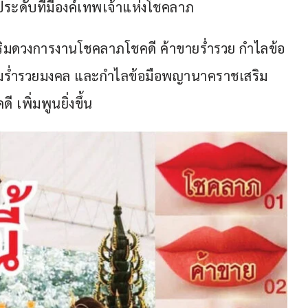
งประดับที่มีองค์เทพเจ้าแห่งโชคลาภ
สริมดวงการงานโชคลาภโชคดี ค้าขายร่ำรวย กำไลข้อ
วามร่ำรวยมงคล และกำไลข้อมือพญานาคราชเสริม
เพิ่มพูนยิ่งขึ้น