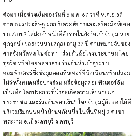
ต่อมา เมื่อช่วงเย็นของวันที่ 5 ม.ค. 67 ว่าที่ พ.ต.อ.อดิ
ชาต อมรประดิษฐ ผกก.วิเคระห์ข่าวและเครื่องมือพิเศษ 
บก.สอท.3 ได้ส่งเจ้าหน้าที่ตำรวจในสังกัดเข้าจับกุม นาย
ศุภฤกษ์ (ขอสงวนนามสกุล) อายุ 37 ปี ตามหมายจับของ
ศาลจังหวัดพล ในข้อหา “ร่วมกันฉ้อโกงประชาชน โดย
ทุจริต หรือโดยหลอกลวง ร่วมกันนำเข้าสู่ระบบ
คอมพิวเตอร์ซึ่งข้อมูลคอมพิวเตอร์ที่บิดเบือนหรือปลอม 
ไม่ว่าทั้งหมดหรือบางส่วน หรือข้อมูลคอมพิวเตอร์อัน
เป็นเท็จ โดยประการที่น่าจะเกิดความเสียหายแก่
ประชาชน และร่วมกันฟอกเงิน” โดยจับกุมผู้ต้องหาได้ที่
บริเวณริมถนนหน้าบ้านหลังหนึ่ง ในพื้นที่หมู่ 2 ต.เขา
พระงาม อ.เมืองลพบุรี จ.ลพบุรี