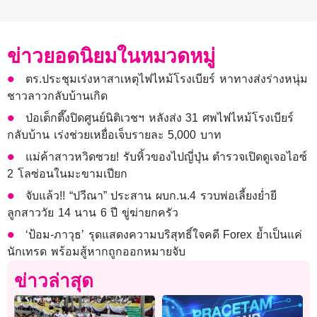
ข่าวยอดนิยมในหมวดหมู่
ตร.ประชุมเร่งหาสาเหตุไฟไหม้โรงเบียร์ หาทางส่งร่างหนุ่ม
ชาวลาวกลับบ้านเกิด
ป่อเต็กตึ๊งปิดศูนย์นิติเวชฯ หลังส่ง 31 ศพไฟไหม้โรงเบียร์
กลับบ้าน เร่งช่วยเหยื่อเจ็บรายละ 5,000 บาท
แม่ค้าสาวหวิดซวย! รับหิ้วของไปญี่ปุ่น ตำรวจเปิดดูเจอไอซ์
2 โลซ่อนในมะขามเปียก
จับแล้ว!! “ปวีณา” ประสาน ผบก.น.4 รวบพ่อเลี้ยงย่ำยี
ลูกสาววัย 14 นาน 6 ปี ขู่ฆ่ายกครัว
‘ป้อม-ภาวุธ’ รุดแสดงความบริสุทธิ์ใจคดี Forex ย้ำเป็นแค่
นักเทรด พร้อมสู้หากถูกออกหมายจับ
ข่าวล่าสุด