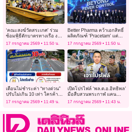
‘คณะสงฆ์วัดสระเกศ’ ร่วม
Better Pharma คว้าเอกสิทธิ์
ซ้อมพิธีตักบาตรทางเรือ งาน
ผลิตภัณฑ์ ‘Pracetam’ แต่
‘สายน้ำแห่งชีวิต ใต้ร่มพระ
เพียงผู้เดียวทั่วโลก
17 กรกฎาคม 2569
11:50 น.
17 กรกฎาคม 2569
11:50 น.
บารมีฯ’
เตือนไม่ชำระค่า “ทางด่วน”
เปิดโปรไฟล์ ‘พล.ต.อ.อิทธิพล’
ปรับไม่เกิน 10 เท่า ใครค้าง
มือสืบสวนพระกาฬ แคน
ชำระให้รีบจ่าย ก่อนถูก
ดิเดตเบอร์ 4 ชิง ผบ.ตร.
17 กรกฎาคม 2569
11:49 น.
17 กรกฎาคม 2569
11:43 น.
ดำเนินคดี