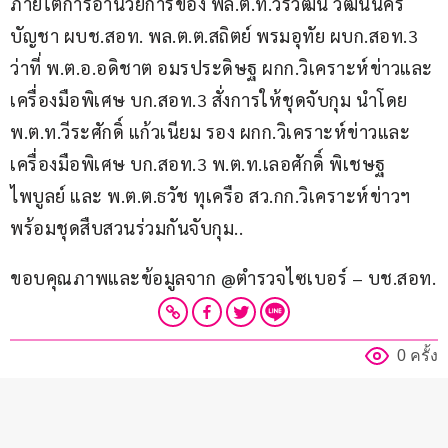
ภายใต้การอำนวยการของ พล.ต.ท.วรวัฒน์ วัฒน์นคร
บัญชา ผบช.สอท. พล.ต.ต.สถิตย์ พรมอุทัย ผบก.สอท.3 
ว่าที่ พ.ต.อ.อดิชาต อมรประดิษฐ ผกก.วิเคราะห์ข่าวและ
เครื่องมือพิเศษ บก.สอท.3 สั่งการให้ชุดจับกุม นำโดย 
พ.ต.ท.วีระศักดิ์ แก้วเนียม รอง ผกก.วิเคราะห์ข่าวและ
เครื่องมือพิเศษ บก.สอท.3 พ.ต.ท.เลอศักดิ์ พิเชษฐ
ไพบูลย์ และ พ.ต.ต.ธวัช ทุเครือ สว.กก.วิเคราะห์ข่าวฯ 
พร้อมชุดสืบสวนร่วมกันจับกุม..
ขอบคุณภาพและข้อมูลจาก @ตำรวจไซเบอร์ – บช.สอท.
0 ครั้ง