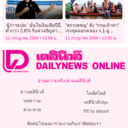
‘ผู้ว่าฯธปท.’ มั่นใจเงินเฟ้อปีนี้
“สรรเพชญ” สั่ง “กรมเจ้าท่า”
ต่ำกว่า 2.8% รับห่วงปัญหา
เร่งขุดลอกคลอง ร.1-อู่
โครงสร้าง กดเศรษฐกิจไทย
ตะเภา-ร.3 ลดเสี่ยงน้ำท่วม
11 กรกฎาคม 2569
13:58 น.
11 กรกฎาคม 2569
13:55 น.
โตต่ำ
“สงขลา”
อ่านความจริง อ่านเดลินิวส์
ข่าวเดลินิวส์
ไลฟ์สไตล์
บทความ
เดลินิวส์clips
ดวง-หวย
PR by dataxet
ติดต่อโฆษณา
ร่วมงานกับเรา
ติดต่อเรา