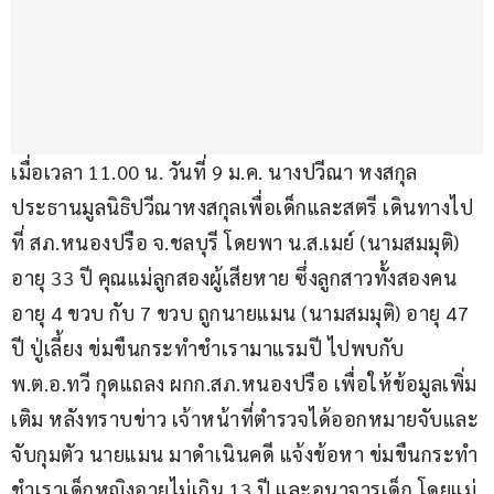
เมื่อเวลา 11.00 น. วันที่ 9 ม.ค. นางปวีณา หงสกุล 
ประธานมูลนิธิปวีณาหงสกุลเพื่อเด็กและสตรี เดินทางไป
ที่ สภ.หนองปรือ จ.ชลบุรี โดยพา น.ส.เมย์ (นามสมมุติ) 
อายุ 33 ปี คุณแม่ลูกสองผู้เสียหาย ซึ่งลูกสาวทั้งสองคน 
อายุ 4 ขวบ กับ 7 ขวบ ถูกนายแมน (นามสมมุติ) อายุ 47 
ปี ปู่เลี้ยง ข่มขืนกระทำชำเรามาแรมปี ไปพบกับ 
พ.ต.อ.ทวี กุดแถลง ผกก.สภ.หนองปรือ เพื่อให้ข้อมูลเพิ่ม
เติม หลังทราบข่าว เจ้าหน้าที่ตำรวจได้ออกหมายจับและ
จับกุมตัว นายแมน มาดำเนินคดี แจ้งข้อหา ข่มขืนกระทำ
ชำเราเด็กหญิงอายุไม่เกิน 13 ปี และอนาจารเด็ก โดยแม่