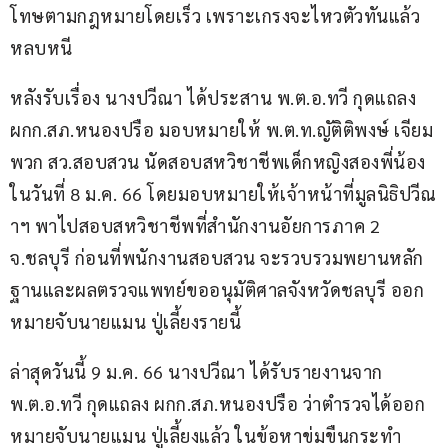
โทษตามกฎหมายโดยเร็ว เพราะเกรงจะไหวตัวทันแล้ว
หลบหนี     
หลังรับเรื่อง นางปวีณา ได้ประสาน พ.ต.อ.ทวี กุดแถลง 
ผกก.สภ.หนองปรือ มอบหมายให้ พ.ต.ท.ญัติติพงษ์ เจียม
พวก สว.สอบสวน นัดสอบสหวิชาชีพเด็กหญิงสองพี่น้อง 
ในวันที่ 8 ม.ค. 66 โดยมอบหมายให้เจ้าหน้าที่มูลนิธิปวีณ
าฯ พาไปสอบสหวิชาชีพที่สำนักงานอัยการภาค 2 
จ.ชลบุรี ก่อนที่พนักงานสอบสวน จะรวบรวมพยานหลัก
ฐานและผลตรวจแพทย์ขออนุมัติศาลจังหวัดชลบุรี ออก
หมายจับนายแมน ปู่เลี้ยงรายนี้
ล่าสุดวันนี้ 9 ม.ค. 66 นางปวีณา ได้รับรายงานจาก 
พ.ต.อ.ทวี กุดแถลง ผกก.สภ.หนองปรือ ว่าตำรวจได้ออก
หมายจับนายแมน ปู่เลี้ยงแล้ว ในข้อหาข่มขืนกระทำ