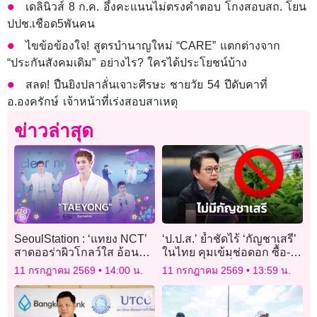
เดลินิวส์ 8 ก.ค. อึ้งคะแนนไม่ตรงคำตอบ โกงสอบสถ. โยน
ปปช.เชือด5พันคน
ไขข้อข้องใจ! สูตรบำนาญใหม่ “CARE” แตกต่างจาก
“ประกันสังคมเดิม” อย่างไร? ใครได้ประโยชน์บ้าง
สลด! ปืนยิงปลาลั่นเจาะศีรษะ ชายวัย 54 ปีดับคาที่
อ.องครักษ์ เจ้าหน้าที่เร่งสอบสาเหตุ
ข่าวล่าสุด
SeoulStation : ‘แทยง NCT’
‘ป.ป.ส.’ ย้ำชัดไร้ ‘กัญชาเสรี’
สาดออร่าผิวโกลว์ใส อ้อนคำ
ในไทย คุมเข้มช่อดอก ซื้อ-
ไทยทำท่า ‘จุ๊บเหมียว’
ขาย ต้องมีใบสั่งแพทย์
11 กรกฎาคม 2569
14:00 น.
11 กรกฎาคม 2569
13:59 น.