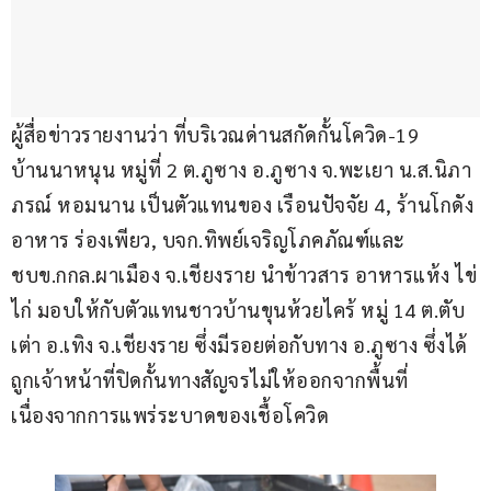
ผู้สื่อข่าวรายงานว่า ที่บริเวณด่านสกัดกั้นโควิด-19 
บ้านนาหนุน หมู่ที่ 2 ต.ภูซาง อ.ภูซาง จ.พะเยา น.ส.นิภา
ภรณ์ หอมนาน เป็นตัวแทนของ เรือนปัจจัย 4, ร้านโกดัง 
อาหาร ร่องเพียว, บจก.ทิพย์เจริญโภคภัณฑ์และ
ชบข.กกล.ผาเมือง จ.เชียงราย นำข้าวสาร อาหารแห้ง ไข่
ไก่ มอบให้กับตัวแทนชาวบ้านขุนห้วยไคร้ หมู่ 14 ต.ตับ
เต่า อ.เทิง จ.เชียงราย ซึ่งมีรอยต่อกับทาง อ.ภูซาง ซึ่งได้
ถูกเจ้าหน้าที่ปิดกั้นทางสัญจรไม่ให้ออกจากพื้นที่
เนื่องจากการแพร่ระบาดของเชื้อโควิด