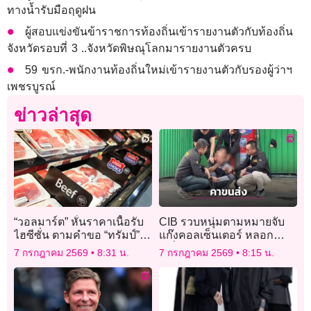
ทางน้ำรับมือฤดูฝน
ผู้สอบแข่งขันข้าราชการท้องถิ่นเข้ารายงานตัวกับท้องถิ่น
จังหวัดรอบที่ 3 ..จังหวัดพิษณุโลกมารายงานตัวครบ
59 ขรก.-พนักงานท้องถิ่นใหม่เข้ารายงานตัวกับรองผู้ว่าฯ
เพชรบูรณ์
ข่าวล่าสุด
“วอลมาร์ต” หั่นราคาเนื้อรับ
CIB รวบหนุ่มตามหมายจับ
ไฮซีซั่น ตามคำขอ “ทรัมป์”
แก๊งคอลเซ็นเตอร์ หลอก
ช่วยอเมริกันชนสู้ค่าครองชีพ
เหยื่อโอนเงินตรวจสอบบัญชี
7 กรกฎาคม 2569
8:31 น.
7 กรกฎาคม 2569
8:15 น.
สูญ 8.9 หมื่น