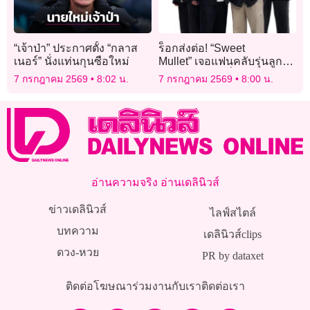
“เจ้าป่า” ประกาศตั้ง “กลาส
ร็อกส่งต่อ! “Sweet
เนอร์” นั่งแท่นกุนซือใหม่
Mullet” เจอแฟนคลับรุ่นลูก
หอบรูปพ่อแม่เมื่อสิบกว่าปี
7 กรกฎาคม 2569
8:02 น.
7 กรกฎาคม 2569
8:00 น.
ก่อนให้เซ็น
อ่านความจริง อ่านเดลินิวส์
ข่าวเดลินิวส์
ไลฟ์สไตล์
บทความ
เดลินิวส์clips
ดวง-หวย
PR by dataxet
ติดต่อโฆษณา
ร่วมงานกับเรา
ติดต่อเรา