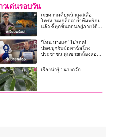
่าวเด่นรอบวัน
เผยความคืบหน้าเคสเสือ
โคร่ง ‘หมอล็อต’ ย้ำทีมพร้อม
แล้ว ชี้ทุกขั้นตอนอยู่ภายใต้
สวัสดิภาพสัตว์ป่า
‘โทน บางแค’ ไม่รอด!
ปอศ.บุกจับข้อหาฉ้อโกง
ประชาชน ตุ๋นขายกล้องส่อง
พระ Zeiss Blue Marine
เรื่องน่ารู้ : นางกวัก