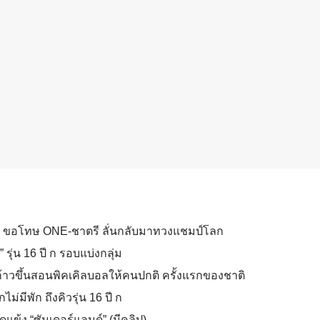
นผิด ขอโทษ ONE-ชาตรี ลั่นกลับมาทวงแชมป์โลก
รุ่น 16 ปี ก รอบแบ่งกลุ่ม
ก้าวขึ้นสอนพิคเคิลบอลให้คนปกติ ครั้งแรกของชาติ
ไม่มีพัก ถึงคิวรุ่น 16 ปี ก
ดแข้ง “ซันเดอร์แลนด์” (มีคลิป)