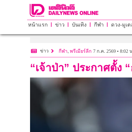
หน้าแรก
ข่าว
บันเทิง
กีฬา
ดวง-มูเตล
ข่าว
กีฬา
,
พรีเมียร์ลีก
7 ก.ค. 2569 • 8:02 น
“เจ้าป่า” ประกาศตั้ง 