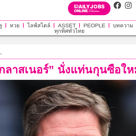
ู
หวย
ไลฟ์สไตล์
ASSET
PEOPLE
บทความ
ทุกทิศทั่วไทย
.
“กลาสเนอร์” นั่งแท่นกุนซือให