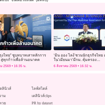
กรุงไทย” ชูบทบาทเสาหลักการ
‘มิน ออง ไลง์’ชวนนักธุรกิจไทย 
 สู่ทุกก้าวเพื่อล้านอนาคต
ใน’เมียนมา’มีกม. คุ้มครอง
เชื่อ’เทคโนโลยี-เงินลงทุน-
คม 2569
16:35 น.
6 สิงหาคม 2569
16:32 น.
ประสบการณ์’วิชั่นไทย
ดลินิวส์
ไลฟ์สไตล์
วาม
เดลินิวส์clips
หวย
PR by dataxet