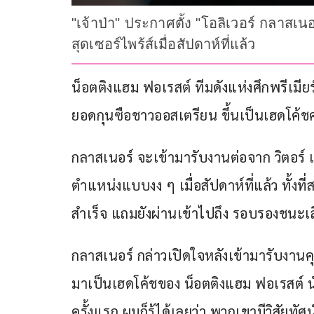
"เจ้าป่า" ประกาศตั้ง "โอลิเวอร์ กลาสเ
สุดเซอร์ไพร้ส์เมื่อสัปดาห์ที่แล้ว
น็อตติงแฮม ฟอเรสต์ ทีมดังแห่งศึกพรีเมียร
ยอดกุนซือชาวออสเตรียน ขึ้นเป็นเฮดโค้ช
กลาสเนอร์ จะเข้ามารับงานต่อจาก วิตอร์ เ
ตำแหน่งแบบงง ๆ เมื่อสัปดาห์ที่แล้ว ทั้งท
สำเร็จ แถมยังผ่านเข้าไปถึง รอบรองชนะเลิ
กลาสเนอร์ กล่าวเปิดใจหลังเข้ามารับงานคุ
มาเป็นเฮดโค้ชของ น็อตติงแฮม ฟอเรสต์ นับ
ครั้งแรก ผมก็รู้ได้เลยว่า พวกเขามีวิสัยท