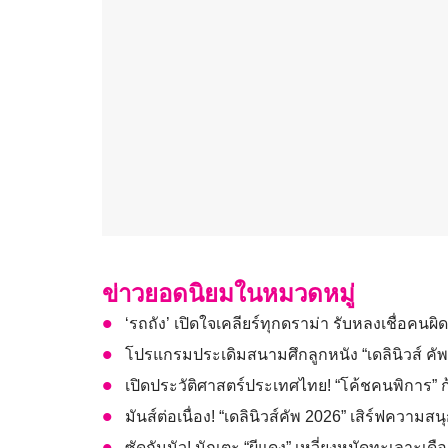
ข่าวยอดนิยมในหมวดหมู่
‘รถถัง’ เปิดใจเคลียร์ทุกดราม่า รับหลงเชื่อค
โปรแกรมประเดิมสนามศึกลูกหนัง “เดลินิวส์ คัพ” 
เปิดประวัติศาสตร์ประเทศไทย! “โค้ชคนพิการ” 
มันส์ต่อเนื่อง! “เดลินิวส์คัพ 2026” เสิร์ฟความสนุก
ซัดกันนัว! นักเตะ “ผีแดง” เหวี่ยงหมัดทะเลาะเดือ