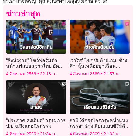
สว.อำนาจเจริญ’ คุณสมบัติผ่านฉลุยนั่งเก้าอี้ สว.ได้
ข่าวล่าสุด
“สิงห์ผงาด” โชว์ฟอร์มต่อ
‘วาริส’ โขกชัยท้ายเกม ‘ช้าง
หน้าแฟนบอลชาวไทย อัด
ศึก’ ลุ้นเหนื่อยบุกเฉือน
“บีจี ปทุม” คาถิ่น
‘ฟิลิปปินส์’ คว้าชัย 3 เกมรวด
4 สิงหาคม 2569
22:13 น.
4 สิงหาคม 2569
21:57 น.
“ประภาศ คงเอียด” กรรมการ
สามีใช้กรรไกรกระหน่ำแทง
ป.ป.ช.ถึงแก่อนิจกรรม
ภรรยา อ้างเลียนแบบซีรีส์ดัง
แต่พลาดทิ้งอาวุธสังหารไว้
4 สิงหาคม 2569
21:34 น.
4 สิงหาคม 2569
21:32 น.