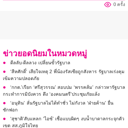
0 ครั้ง
ข่าวยอดนิยมในหมวดหมู่
ดีลลับ-ดีลลวง เปลี่ยนขั้วรัฐบาล
‘สีหศักดิ์’ เสียใจเหตุ 2 พี่น้องรัสเซียถูกสังหาร รัฐบาลเร่งคุม
เข้มความปลอดภัย
‘กกต.’เรียก ‘ศรีสุวรรณ’ สอบปม ‘พรรคส้ม’ กล่าวหารัฐบาล
กระทำการมิบังควร ดึง ‘องคมนตรี’ประชุมภัยแล้ง
‘อนุทิน’ ลั่นรัฐบาลไม่ได้ทำชั่ว ไม่กังวล ‘ฝ่ายค้าน’ ยื่น
ซักฟอก
‘สุชาติ’สับแหลก ‘ไอซ์’ เชื่อแบบผิดๆ งบน้ำบาดาลกระจุกตัว
เขต สส.ภูมิใจไทย