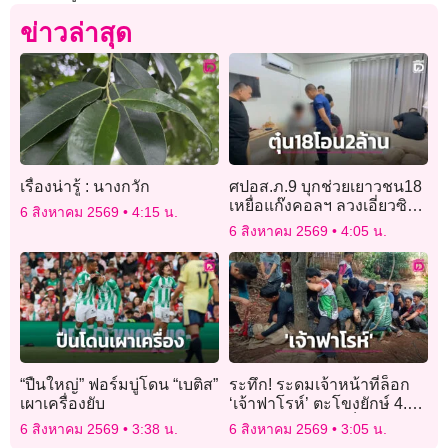
ข่าวล่าสุด
เรื่องน่ารู้ : นางกวัก
ศปอส.ภ.9 บุกช่วยเยาวชน18
เหยื่อแก๊งคอลฯ ลวงเอี่ยวซิมผี
6 สิงหาคม 2569
4:15 น.
หลอกโอน 2 ล้าน
6 สิงหาคม 2569
4:05 น.
“ปืนใหญ่” ฟอร์มบู่โดน “เบติส”
ระทึก! ระดมเจ้าหน้าที่ล็อก
เผาเครื่องยับ
‘เจ้าฟาโรห์’ ตะโขงยักษ์ 4.5
เมตร ย้ายบ้านสำเร็จ
6 สิงหาคม 2569
3:38 น.
6 สิงหาคม 2569
3:05 น.