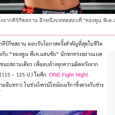
วแรงจากคีร์กีซสถาน อีกหนึ่งบททดสอบที่ “ทองพูน พีเ
กคีร์กีซสถาน ตอบรับโอกาสครั้งสำคัญที่สุดในชีวิต 
พบกับ “ทองพูน พีเค.แสนชัย” นักชกทรงอย่างแบด 
ัยชนะสถานเดียว เพื่อลบล้างทุกความผิดหวังจาก
(115 – 125 ป.) ในศึก  
ONE Fight Night 
มอินทรา) ในช่วงไพรม์ไทม์อเมริกาซึ่งตรงกับช่วง
้