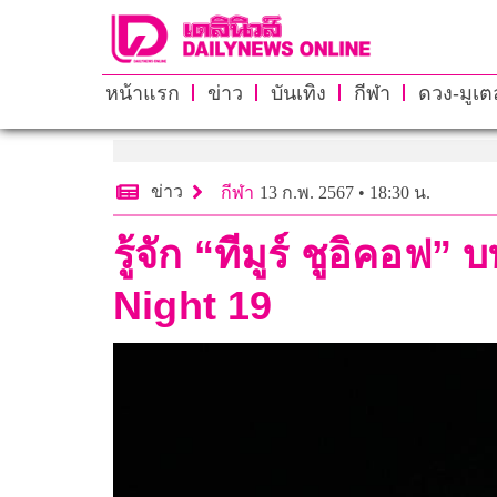
หน้าแรก
ข่าว
บันเทิง
กีฬา
ดวง-มูเตล
ข่าว
กีฬา
13 ก.พ. 2567 • 18:30 น.
รู้จัก “ทีมูร์ ชูอิคอ
Night 19