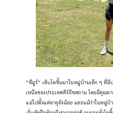
“ทีมูร์” เติบโตขึ้นมาในหมู่บ้านเล็ก ๆ ท
เหนือของประเทศคีร์กีซสถาน โดยมีคุณยายเป็
แม่ไปตั้งแต่อายุยังน้อย และแม้ว่าในหมู่บ
เริ่มหัดฝึกซ้อมกีฬาการต่อสู้ จนกระทั่งโตขึ