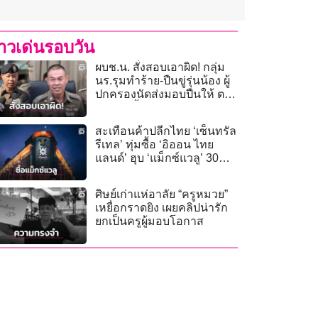
่าวเด่นรอบวัน
ผบช.น. สั่งสอบเอาผิด! กลุ่ม
นร.รุมทำร้าย-ปืนขู่รุ่นน้อง ผู้
ปกครองนัดส่งมอบปืนให้ ตร.
10 ส.ค.นี้
สะเทือนค้าปลีกไทย ‘เซ็นทรัล
รีเทล’ ทุ่มซื้อ ‘อิออน ไทย
แลนด์’ ฮุบ ‘แม็กซ์แวลู’ 30
สาขา
ศิษย์เก่าแห่อาลัย “ครูหมวย”
เหยื่อกราดยิง เผยคลิปน่ารัก
ยกเป็นครูผู้มอบโอกาส