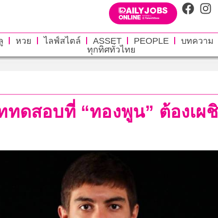
ู
หวย
ไลฟ์สไตล์
ASSET
PEOPLE
บทความ
ทุกทิศทั่วไทย
ฟ” บททดสอบที่ “ทองพูน” ต้องเ