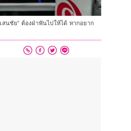
ค.แสนชัย” ต้องฝ่าฟันไปให้ได้ หากอยาก