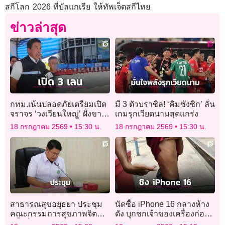
สกีโลก 2026 ที่บัลแกเรีย ให้ทัพเจ็ตสกีไทย
ข่าวล่าสุด
กทม.เน้นปลอดภัยเตรียมเปิด
มี 3 ตัวบราซิล! ‘คิมซังซิก’ ลั่น
จราจร ‘วงเวียนใหญ่’ ฝั่งขา
เกมรุกเวียดนามสุดแกร่ง
เข้า 3 เลน 19 ก.ค. นี้
18 กรกฎาคม 2569
15:30 น.
18 กรกฎาคม 2569
15:30 น.
สาธารณสุขอยุธยา ประชุม
นัดซื้อ iPhone 16 กลางห้าง
คณะกรรมการสุขภาพจิต
ดัง บุกชกเจ้าของเครื่องก่อน
ครั้งที่ 1/2569
ฉกมือถือหนี