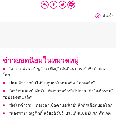
4 ครั้ง
ข่าวยอดนิยมในหมวดหมู่
“เด ลา ฟวนเต” ชู “กระทิงดุ” เล่นดีสมควรเข้าชิงดำบอล
โลก
ปธน.ฟ้าขาวยันไม่บินดูบอลโลกนัดชิง “เอาเคล็ด”
“อาร์เจนตินา” หืดจับ! ต่อเวลาคว้าชัยไปดวล “สิงโตคำราม”
รอบรองชนะเลิศ
“สิงโตคำราม” ต่อเวลาเชือด “นอร์เวย์” ลิ่วตัดเชือกบอลโลก
“น้องพาย” ณัฐกิตติ์ สุริยอธิวัชร์ ประเดิมแชมป์แรก ศึกเจ็ต