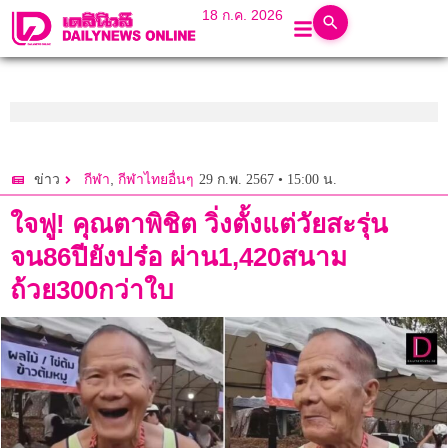
18 ก.ค. 2026
,
29 ก.พ. 2567 • 15:00 น.
ข่าว
กีฬา
กีฬาไทยอื่นๆ
ใจฟู! คุณตาพิชิต วิ่งตั้งแต่วัยสะรุ่น
จน86ปียังปร๋อ ผ่าน1,420สนาม
ถ้วย300กว่าใบ