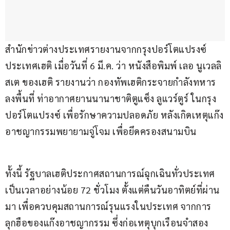
สำนักข่าวต่างประเทศรายงานจากกรุงปอร์โตแปรงซ์ 
ประเทศเฮติ เมื่อวันที่ 6 มี.ค. ว่า หนังสือพิมพ์ เลอ นูเวลลิ
สเต ของเฮติ รายงานว่า กองทัพเฮติกระจายกำลังทหาร
ลงพื้นที่ ท่าอากาศยานนานาชาติตูแซ็ง ลูแวร์ตูร์ ในกรุง
ปอร์โตแปรงซ์ เพื่อรักษาความปลอดภัย หลังเกิดเหตุแก๊ง
อาชญากรรมพยายามจู่โจม เพื่อยึดครองสนามบิน
ทั้งนี้ รัฐบาลเฮติประกาศสถานการณ์ฉุกเฉินทั่วประเทศ 
เป็นเวลาอย่างน้อย 72 ชั่วโมง ตั้งแต่คืนวันอาทิตย์ที่ผ่าน
มา เพื่อควบคุมสถานการณ์รุนแรงในประเทศ จากการ
ลุกฮือของแก๊งอาชญากรรม ซึ่งก่อเหตุบุกเรือนจำสอง