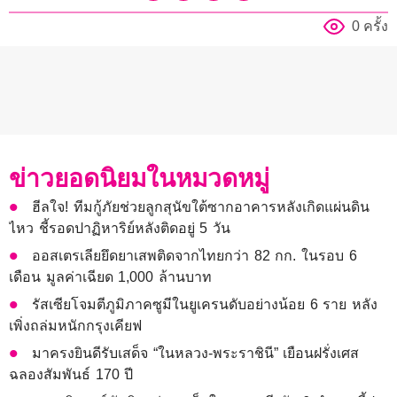
0 ครั้ง
ข่าวยอดนิยมในหมวดหมู่
ฮีลใจ! ทีมกู้ภัยช่วยลูกสุนัขใต้ซากอาคารหลังเกิดแผ่นดิน
ไหว ชี้รอดปาฏิหาริย์หลังติดอยู่ 5 วัน
ออสเตรเลียยึดยาเสพติดจากไทยกว่า 82 กก. ในรอบ 6
เดือน มูลค่าเฉียด 1,000 ล้านบาท
รัสเซียโจมตีภูมิภาคซูมีในยูเครนดับอย่างน้อย 6 ราย หลัง
เพิ่งถล่มหนักกรุงเคียฟ
มาครงยินดีรับเสด็จ “ในหลวง-พระราชินี” เยือนฝรั่งเศส
ฉลองสัมพันธ์ 170 ปี