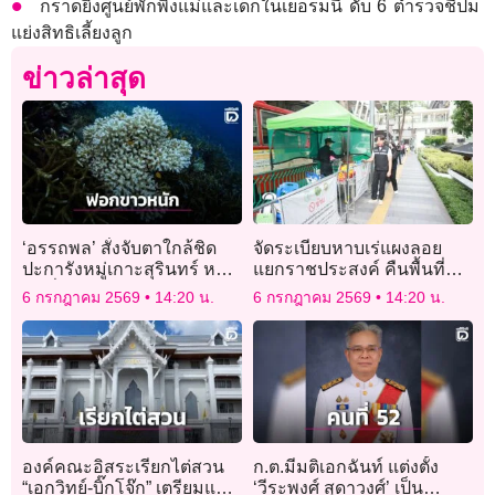
กราดยิงศูนย์พักพิงแม่และเด็กในเยอรมนี ดับ 6 ตำรวจชี้ปม
แย่งสิทธิเลี้ยงลูก
ข่าวล่าสุด
‘อรรถพล’ สั่งจับตาใกล้ชิด
จัดระเบียบหาบเร่แผงลอย
ปะการังหมู่เกาะสุรินทร์ หลัง
แยกราชประสงค์ คืนพื้นที่
พบที่อ่าวสุเทพ มีอาการซีด-
สาธารณะให้คนกรุงสัญจร
6 กรกฎาคม 2569
14:20 น.
6 กรกฎาคม 2569
14:20 น.
ฟอกขาวกว่า 50%
องค์คณะอิสระเรียกไต่สวน
ก.ต.มีมติเอกฉันท์ แต่งตั้ง
“เอกวิทย์-บิ๊กโจ๊ก” เตรียมแจ้ง
‘วีระพงศ์ สุดาวงศ์’ เป็น