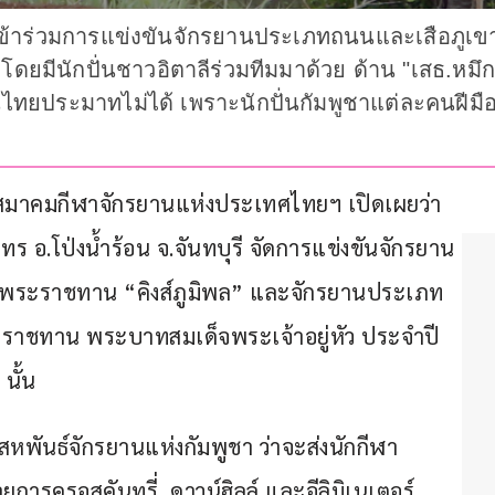
ย เข้าร่วมการแข่งขันจักรยานประเภทถนนและเสือภูเข
.ค. โดยมีนักปั่นชาวอิตาลีร่วมทีมมาด้วย ด้าน "เสธ.หม
่นไทยประมาทไม่ได้ เพราะนักปั่นกัมพูชาแต่ละคนฝีมื
สมาคมกีฬาจักรยานแห่งประเทศไทยฯ เปิดเผยว่า 
 อ.โป่งน้ำร้อน จ.จันทบุรี จัดการแข่งขันจักรยาน
พระราชทาน “คิงส์ภูมิพล” และจักรยานประเภท
ะราชทาน พระบาทสมเด็จพระเจ้าอยู่หัว ประจำปี 
นั้น
พันธ์จักรยานแห่งกัมพูชา ว่าจะส่งนักกีฬา
ยการครอสคันทรี่, ดาวน์ฮิลล์ และอีลิมิเนเตอร์ 