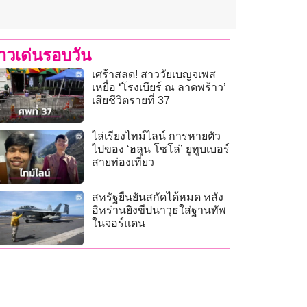
่าวเด่นรอบวัน
เศร้าสลด! สาววัยเบญจเพส
เหยื่อ ‘โรงเบียร์ ณ ลาดพร้าว’
เสียชีวิตรายที่ 37
ไล่เรียงไทม์ไลน์ การหายตัว
ไปของ ‘ฮลุน โซโล่’ ยูทูบเบอร์
สายท่องเที่ยว
สหรัฐยืนยันสกัดได้หมด หลัง
อิหร่านยิงขีปนาวุธใส่ฐานทัพ
ในจอร์แดน