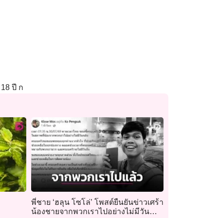
18 ปี ก
พี่ชาย ‘ฮลุน โซโล่’ โพสต์ยืนยันข่าวเศร้า
น้องชายจากพวกเราไปอย่างไม่มีวัน