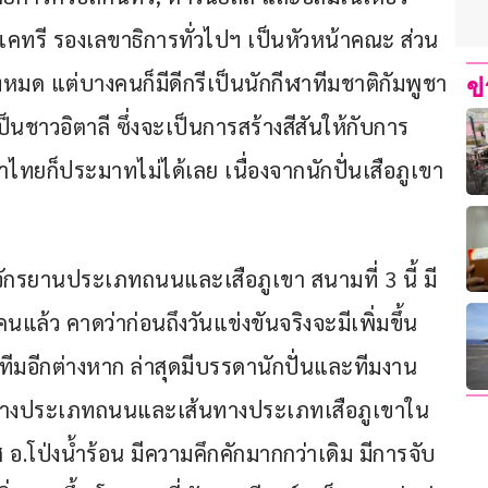
์ แคทรี รองเลขาธิการทั่วไปฯ เป็นหัวหน้าคณะ ส่วน
ั้งหมด แต่บางคนก็มีดีกรีเป็นนักกีฬาทีมชาติกัมพูชา 
ข
นชาวอิตาลี ซึ่งจะเป็นการสร้างสีสันให้กับการ
ฬาไทยก็ประมาทไม่ได้เลย เนื่องจากนักปั่นเสือภูเขา
นจักรยานประเภทถนนและเสือภูเขา สนามที่ 3 นี้ มี
นแล้ว คาดว่าก่อนถึงวันแข่งขันจริงจะมีเพิ่มขึ้น
ที่ทีมอีกต่างหาก ล่าสุดมีบรรดานักปั่นและทีมงาน
เส้นทางประเภทถนนและเส้นทางประเภทเสือภูเขาใน
.โป่งน้ำร้อน มีความคึกคักมากกว่าเดิม มีการจับ