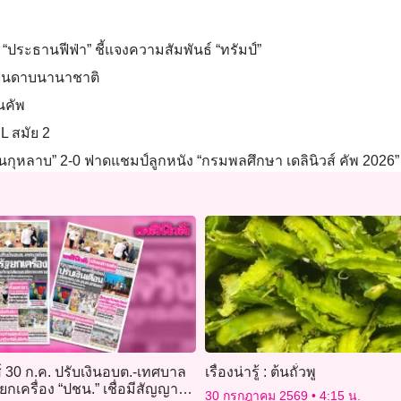
“ประธานฟีฟ่า” ชี้แจงความสัมพันธ์ “ทรัมป์”
์ฟันดาบนานาชาติ
ยนคัพ
L สมัย 2
วนกุหลาบ” 2-0 ฟาดแชมป์ลูกหนัง “กรมพลศึกษา เดลินิวส์ คัพ 2026” 
ส์ 30 ก.ค. ปรับเงินอบต.-เทศบาล
เรื่องน่ารู้ : ต้นถั่วพู
ฐยกเครื่อง “ปชน.” เชื่อมีสัญญาณ
30 กรกฎาคม 2569
4:15 น.