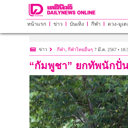
หน้าแรก
ข่าว
บันเทิง
กีฬา
ดวง-มูเตล
ข่าว
กีฬา
,
กีฬาไทยอื่นๆ
7 มี.ค. 2567 • 18:
“กัมพูชา” ยกทัพนักปั่น