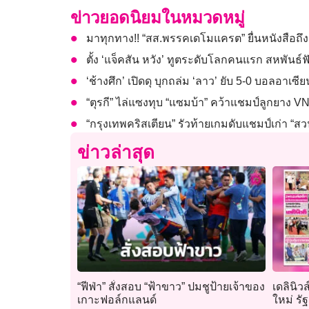
ข่าวยอดนิยมในหมวดหมู่
มาทุกทาง!! “สส.พรรคเดโมแครต” ยื่นหนังสือถึง 
ตั้ง ‘แจ็คสัน หวัง’ ทูตระดับโลกคนแรก สหพันธ
‘ช้างศึก’ เปิดดุ บุกถล่ม ‘ลาว’ ยับ 5-0 บอลอาเซี
“ตุรกี” ไล่แซงทุบ “แซมบ้า” คว้าแชมป์ลูกยาง VN
“กรุงเทพคริสเตียน” รัวท้ายเกมดับแชมป์เก่า “ส
ข่าวล่าสุด
“ฟีฟ่า” สั่งสอบ “ฟ้าขาว” ปมชูป้ายเจ้าของ
เดลินิว
เกาะฟอล์กแลนด์
ใหม่ รั