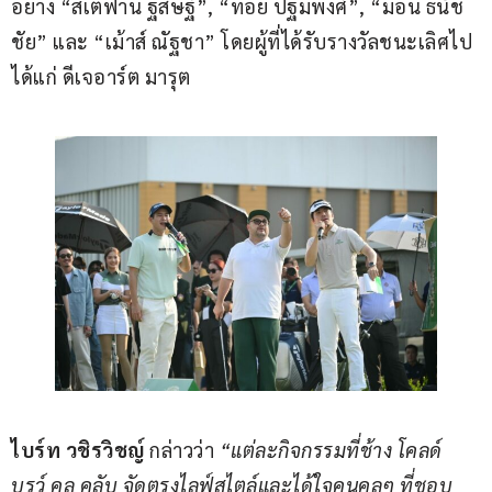
อย่าง “สเตฟาน ฐสิษฐ์”, “ทอย ปฐมพงศ์”, “ม่อน ธนัช
ชัย” และ “เม้าส์ ณัฐชา” โดยผู้ที่ได้รับรางวัลชนะเลิศไป 
ได้แก่ ดีเจอาร์ต มารุต
ไบร์ท วชิรวิชญ์
 กล่าวว่า 
“แต่ละกิจกรรมที่ช้าง โคลด์ 
บรูว์ คูล คลับ จัดตรงไลฟ์สไตล์และได้ใจคนคูลๆ ที่ชอบ