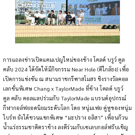
การแถลงข่าวเปิดแคมเปญใหม่ของช้าง โคลด์ บรูว์ คูล 
คลับ 2024 ได้จัดให้มีกิจกรรม Near Hole (ตีใกล้ธง) เพื่อ
เปิดการแข่งขัน ณ สนามราชกรีฑาสโมสร ชิงรางวัลคอล
เลกชั่นพิเศษ Chang x TaylorMade ที่ช้าง โคลด์ บรูว์ 
คูล คลับ คอลแลปร่วมกับ TaylorMade แบรนด์อุปกรณ์
กีฬากอล์ฟยอดนิยมระดับโลก โดย หนุ่มเฟย คู่หูของหนุ่ม
ไบร์ท ยังได้ชวนแขกพิเศษ “มะปราง อลิสา” เพื่อนก๊วน
น้ำแร่ธรรมชาติตราช้าง ลงตีร่วมกับเซเลบกอล์ฟรับเชิญ