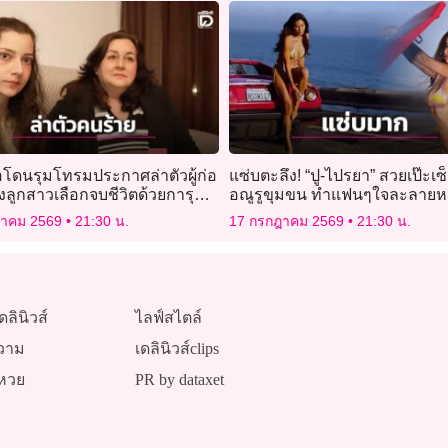
่อโดนรุมโทรมประกาศล่าตัวผู้ก่อ
แซ่บตะลึง! “ปู-ไปรยา” สวยเป๊ะเซ็
ังลูกสาวเลือกจบชีวิตด้วยการุณย
อณูรูขุมขน ทำแฟนๆใจละลายห
ฎาคม 2569
21:30 น.
17 กรกฎาคม 2569
21:30 น.
ดลินิวส์
ไลฟ์สไตล์
วาม
เดลินิวส์clips
หวย
PR by dataxet