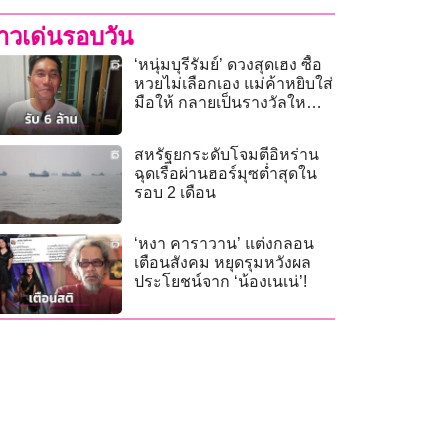
่าวเด่นรอบวัน
‘หนุ่มบุรีรัมย์’ ดวงสุดเฮง ซื้อ
หวยไม่เลือกเอง แม่ค้าหยิบใส่
มือให้ กลายเป็นรางวัลใหญ่
รับ 6 ล้าน
สหรัฐยกระดับโจมตีอิหร่าน
ฉุดเรือผ่านฮอร์มุซต่ำสุดใน
รอบ 2 เดือน
‘หงา คาราวาน’ แต่งกลอน
เตือนสังคม หยุดรุมหวังผล
ประโยชน์จาก ‘น้องเนเน่’!