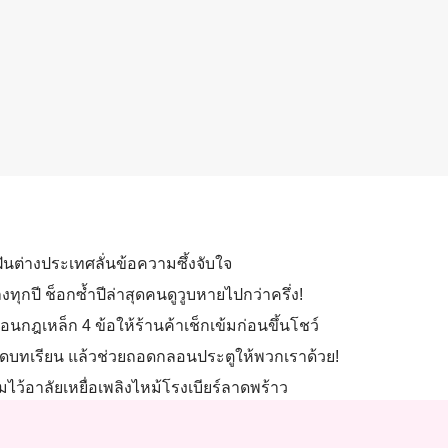
มฝันต่างประเทศลั่นข้อความซึ้งจับใจ
่ลงทุกปี ช็อกซ้ำปีล่าสุดคนดูวูบหายไปกว่าครึ่ง!
อนกฎเหล็ก 4 ข้อให้ร้านค้าเช็กเข้มก่อนขึ้นโชว์
นถอดบทเรียน แล้วช่วยถอดกลอนประตูให้พวกเราด้วย!
ไว้อาลัยเหยื่อเพลิงไหม้โรงเบียร์ลาดพร้าว