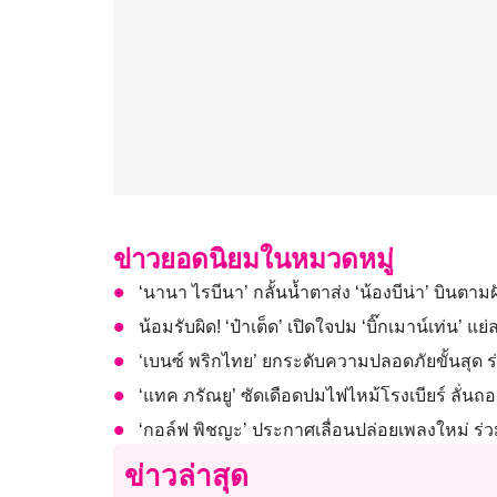
ข่าวยอดนิยมในหมวดหมู่
‘นานา ไรบีนา’ กลั้นน้ำตาส่ง ‘น้องบีน่า’ บินตา
น้อมรับผิด! ‘ป๋าเต็ด’ เปิดใจปม ‘บิ๊กเมาน์เท่น’ แย
‘เบนซ์ พริกไทย’ ยกระดับความปลอดภัยขั้นสุด ร่
‘แทค ภรัณยู’ ซัดเดือดปมไฟไหม้โรงเบียร์ ลั่
‘กอล์ฟ พิชญะ’ ประกาศเลื่อนปล่อยเพลงใหม่ ร่วม
ข่าวล่าสุด