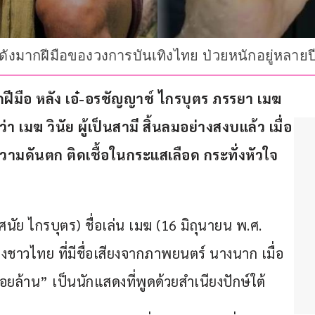
ดังมากฝีมือของวงการบันเทิงไทย ป่วยหนักอยู่หลายปี 
ฝีมือ หลัง เอ๋-อรชัญญาช์ ไกรบุตร ภรรยา เมฆ 
่า เมฆ วินัย ผู้เป็นสามี สิ้นลมอย่างสงบแล้ว เมื่อ
ความดันตก ติดเชื้อในกระแสเลือด กระทั่งหัวใจ
ัฒศนัย ไกรบุตร) ชื่อเล่น เมฆ (16 มิถุนายน พ.ศ. 
ชาวไทย ที่มีชื่อเสียงจากภาพยนตร์ นางนาก เมื่อ
ยล้าน” เป็นนักแสดงที่พูดด้วยสำเนียงปักษ์ใต้