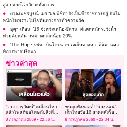
สูง ปล่อยไว้อวัยวะพังถาวร
ผวจ.เพชรบูรณ์ เผย “ผอ.พิชิต” ยังเป็นข้าราชการอยู่ ยันไม่
หนักใจเพราะไม่ใช่ต้นทางการทำความผิด
อุตุฯ เตือน! ’16 จังหวัดเหนือ-อีสาน’ ฝนตกหนักระวังน้ำ
ท่วมฉับพลัน กทม. ตกเล็กน้อย 20%
‘The Hope-รฟท.’ บินโดรน-ตรวจเส้นทางหา ‘สีส้ม’ แมว
พิการหายปริศนา
ข่าวล่าสุด
“วาว จารุวัฒน์” เคลื่อนไหว
ขนลุกทั้งฮอลล์! “น้องเนเน่”
แล้วโพสต์ขอโทษกับสิ่งที่ทำ
เด็กไทยวัย 16 สาดพลังร็อก
ไป
เพลง Zombie บนเวที
8 กรกฎาคม 2569
22:36 น.
8 กรกฎาคม 2569
22:34 น.
America’s Got Talent