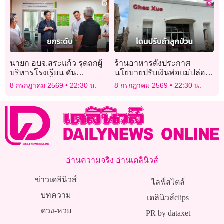
นายก อบจ.สระแก้ว รุดถกผู้
ร้านอาหารดังประกาศ
บริหารโรงเรียน ดัน
นโยบายปรับเงินพ่อแม่ปล่อย
เทคโนโลยีล้ำ-ระบบดูแลราย
ลูกป่วนพังร้าน
8 กรกฎาคม 2569
22:30 น.
8 กรกฎาคม 2569
22:30 น.
บุคคล
อ่านความจริง อ่านเดลินิวส์
ข่าวเดลินิวส์
ไลฟ์สไตล์
บทความ
เดลินิวส์clips
ดวง-หวย
PR by dataxet