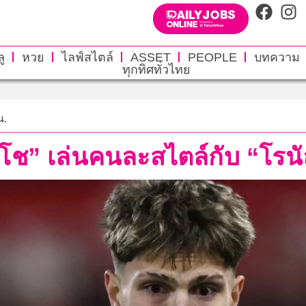
ู
หวย
ไลฟ์สไตล์
ASSET
PEOPLE
บทความ
ทุกทิศทั่วไทย
น.
าโช” เล่นคนละสไตล์กับ “โรน