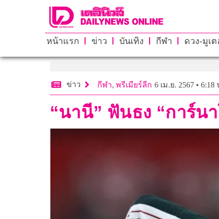
หน้าแรก
ข่าว
บันเทิง
กีฬา
ดวง-มูเตล
ข่าว
กีฬา
,
พรีเมียร์ลีก
6 เม.ย. 2567 • 6:18 
“นานี” ฟันธง “การ์น