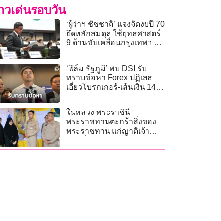
่าวเด่นรอบวัน
‘ผู้ว่าฯ ชัชชาติ’ แจงจัดงบปี 70
ยึดหลักสมดุล ใช้ยุทธศาสตร์
9 ด้านขับเคลื่อนกรุงเทพฯ สู่
เมืองแห่งโอกาส
‘ฟิล์ม รัฐภูมิ’ พบ DSI รับ
ทราบข้อหา Forex ปฏิเสธ
เอี่ยวโบรกเกอร์-เส้นเงิน 142
ล้าน
ในหลวง พระราชินี
พระราชทานตะกร้าสิ่งของ
พระราชทาน แก่ญาติเจ้า
หน้าที่ จ.นราธิวาส