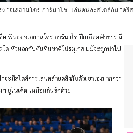
ธง "อเลฮานโดร การ์นาโช" เล่นคนละสไตล์กับ "คริส
ต็ด ฟันธง อเลฮานโดร การ์นาโช ปีกเลือดฟ้าขาว มี
ัลโด หัวหอกกัปตันทีมชาติโปรตุเกส แม้จะถูกนำไป
 น่าจะมีสไตล์การเล่นคล้ายคลึงกับตัวเขาเองมากกว่า 
ฯ ยูไนเต็ด เหมือนกันอีกด้วย