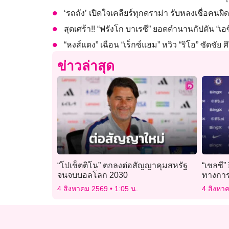
‘รถถัง’ เปิดใจเคลียร์ทุกดราม่า รับหลงเชื่อค
สุดเศร้า!! “ฟรังโก บาเรซี” ยอดตำนานกัปตัน “เอซี
“หงส์แดง” เฉือน “เร็กซ์แฮม” หวิว “ริโอ” ซัดชัย ศึ
ข่าวล่าสุด
“โปเช็ตติโน” ตกลงต่อสัญญาคุมสหรัฐ
“เชลซี”
จนจบบอลโลก 2030
ทางกา
4 สิงหาคม 2569
1:05 น.
4 สิงหา