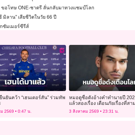
นผิด ขอโทษ ONE-ชาตรี ลั่นกลับมาทวงแชมป์โลก
 มิลาน” เสียชีวิตในวัย 66 ปี
กซัมเมอร์ซีรีส์
 ยืนยันคว้า “เฮนเดอร์สัน” ร่วมทัพ
หมอดูชื่อดังอ้างคำทำนายปี 202
ร
แล้วสองเรื่อง เตือนภัยเรื่องที่ส
ก่อตัว
คม 2569
0:47 น.
3 สิงหาคม 2569
23:31 น.