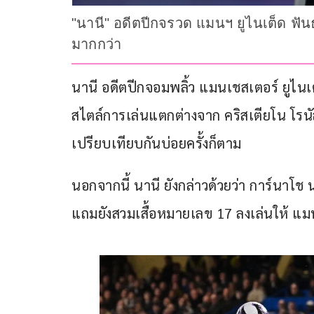
"นานี" อดีตปีกจรวด แมนฯ ยูไนเต็ด ฟัน
มากกว่า
นานี อดีตปีกจอมพลิ้ว แมนเชสเตอร์ ยูไนเ
สไตล์การเล่นแตกต่างจาก คริสเตียโน โรน
เปรียบเทียบกันบ่อยครั้งก็ตาม
นอกจากนี้ นานี ยังกล่าวด้วยว่า การ์นาโช
แถมยังสวมเสื้อหมายเลข 17 ลงเล่นให้ แมน