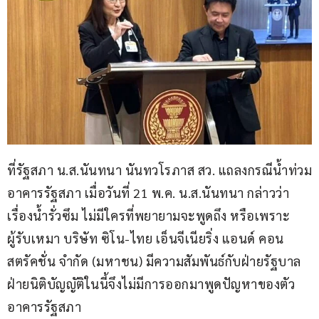
ที่รัฐสภา น.ส.นันทนา นันทวโรภาส สว. แถลงกรณีน้ำท่วม
อาคารรัฐสภา เมื่อวันที่ 21 พ.ค. น.ส.นันทนา กล่าวว่า 
เรื่องน้ำรั่วซึม ไม่มีใครที่พยายามจะพูดถึง หรือเพราะ
ผู้รับเหมา บริษัท ซิโน-ไทย เอ็นจีเนียริ่ง แอนด์ คอน
สตรัคชั่น จำกัด (มหาชน) มีความสัมพันธ์กับฝ่ายรัฐบาล 
ฝ่ายนิติบัญญัติในนี้จึงไม่มีการออกมาพูดปัญหาของตัว
อาคารรัฐสภา