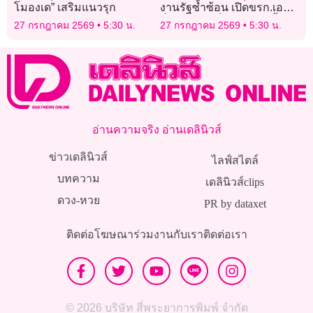
โมองเด” เสริมแนวรุก
งานรัฐซ้ำซ้อน เปิดขรก.เออร์
ลี่ โยกย้าย-เริ่มกันยายนนี้
27 กรกฎาคม 2569
5:30 น.
27 กรกฎาคม 2569
5:30 น.
อ่านความจริง อ่านเดลินิวส์
ข่าวเดลินิวส์
ไลฟ์สไตล์
บทความ
เดลินิวส์clips
ดวง-หวย
PR by dataxet
ติดต่อโฆษณา
ร่วมงานกับเรา
ติดต่อเรา
© 2026 บริษัท สี่พระยาการพิมพ์ จำกัด