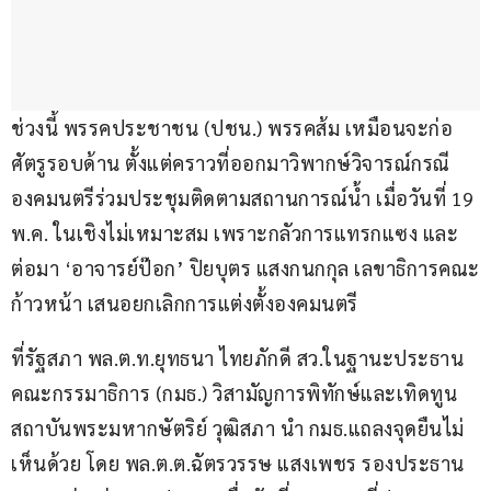
ช่วงนี้ พรรคประชาชน (ปชน.) พรรคส้ม เหมือนจะก่อ
ศัตรูรอบด้าน ตั้งแต่คราวที่ออกมาวิพากษ์วิจารณ์กรณี
องคมนตรีร่วมประชุมติดตามสถานการณ์น้ำ เมื่อวันที่ 19 
พ.ค. ในเชิงไม่เหมาะสม เพราะกลัวการแทรกแซง และ
ต่อมา ‘อาจารย์ป๊อก’ ปิยบุตร แสงกนกกุล เลขาธิการคณะ
ก้าวหน้า เสนอยกเลิกการแต่งตั้งองคมนตรี
ที่รัฐสภา พล.ต.ท.ยุทธนา ไทยภักดี สว.ในฐานะประธาน
คณะกรรมาธิการ (กมธ.) วิสามัญการพิทักษ์และเทิดทูน
สถาบันพระมหากษัตริย์ วุฒิสภา นำ กมธ.แถลงจุดยืนไม่
เห็นด้วย โดย พล.ต.ต.ฉัตรวรรษ แสงเพชร รองประธาน 