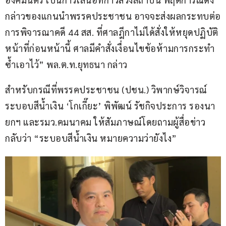
กล่าวของแกนนำพรรคประชาชน อาจจะส่งผลกระทบต่อ
การพิจารณาคดี 44 สส. ที่ศาลฎีกาไม่ได้สั่งให้หยุดปฏิบัติ
หน้าที่ก่อนหน้านี้ ศาลมีคำสั่งเงื่อนไขข้อห้ามการกระทำ
ซ้ำเอาไว้” พล.ต.ท.ยุทธนา กล่าว
สำหรับกรณีที่พรรคประชาชน (ปชน.) วิพากษ์วิจารณ์
ระบอบสีน้ำเงิน ‘โกเกี๊ยะ’ พิพัฒน์ รัชกิจประการ รองนา
ยกฯ และรมว.คมนาคม ให้สัมภาษณ์โดยถามผู้สื่อข่าว
กลับว่า “ระบอบสีน้ำเงิน หมายความว่ายังไง”