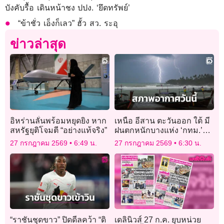
บังคับรื้อ เดินหน้าชง ปปง. ‘ยึดทรัพย์’
“ข้าชั่ว เอ็งก็เลว” ฮั้ว สว. ระอุ
ข่าวล่าสุด
อิหร่านลั่นพร้อมหยุดยิง หาก
เหนือ อีสาน ตะวันออก ใต้ มี
สหรัฐยุติโจมตี “อย่างแท้จริง”
ฝนตกหนักบางแห่ง ‘กทม.’
ฝนฟ้าคะนอง ร้อยละ 40 ของ
27 กรกฎาคม 2569
6:49 น.
27 กรกฎาคม 2569
6:30 น.
พื้นที่
“ราชันชุดขาว” ปิดดีลคว้า “ดิ
เดลินิวส์ 27 ก.ค. ยุบหน่วย