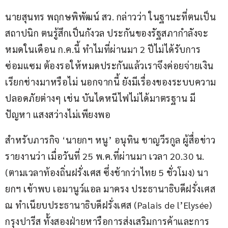
นายสุนทร พฤกษพิพัฒน์ สว. กล่าวว่า ในฐานะที่ตนเป็น
สถาปนิก ตนรู้สึกเป็นกังวล ประกันของรัฐสภากำลังจะ
หมดในเดือน ก.ค.นี้ ทำไมที่ผ่านมา 2 ปีไม่ได้รับการ
ซ่อมแซม ต้องรอให้หมดประกันแล้วเราจึงค่อยจ่ายเงิน
เรียกช่างมาหรือไม่ นอกจากนี้ ยังมีเรื่องของระบบความ
ปลอดภัยต่างๆ เช่น บันไดหนีไฟไม่ได้มาตรฐาน มี
ปัญหา แสงสว่างไม่เพียงพอ
สำหรับภารกิจ ‘นายกฯ หนู’ อนุทิน ชาญวีรกูล ผู้สื่อข่าว
รายงานว่า เมื่อวันที่ 25 พ.ค.ที่ผ่านมา เวลา 20.30 น. 
(ตามเวลาท้องถิ่นฝรั่งเศส ซึ่งช้ากว่าไทย 5 ชั่วโมง) นา
ยกฯ เข้าพบ เอมานูว์แอล มาครง ประธานาธิบดีฝรั่งเศส 
ณ ทำเนียบประธานาธิบดีฝรั่งเศส (Palais de l’Elysée) 
กรุงปารีส ทั้งสองฝ่ายหารือการส่งเสริมการค้าและการ