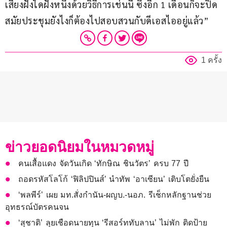
เสียงฝั่งใดฝั่งหนึ่งด้วยวิธีการเช่นนี้ ซึ่งอีก 1 เดือนก็จะปิด
สมัยประชุมยังไงก็ต้องไปสอบสวนกับดีเอสไออยู่แล้ว”
1 ครั้ง
ข่าวยอดนิยมในหมวดหมู่
คนเสื้อแดง จัดวันเกิด ‘ทักษิณ ชินวัตร’ ครบ 77 ปี
ถอดรหัสโลโก้ ‘ฟิลิปปินส์’ นำทัพ ‘อาเซียน’ เติบโตยั่งยืน
‘พลพีร์’ เผย มท.สั่งกำนัน-ผญบ.-นอภ. รีเช็กหลักฐานช่วย
อุทธรณ์บัตรคนจน
‘สุชาติ’ ลุยเชือดนายทุน ‘รีสอร์ททับลาน’ ไม่พัก ติดป้าย