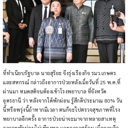
ที่ทำเนียบรัฐบาล นายสุริยะ จึงรุ่งเรืองกิจ รมว.เกษตร
และสหกรณ์ กล่าวถึงอาการป่วยหลังเมื่อวันที่ 25 พ.ค.ที่
ผ่านมา หมดสติจนต้องเข้าโรงพยาบาล ที่จังหวัด
อุดรธานี ว่า หลังจากได้พักผ่อน รู้สึกดีประมาณ 80% วัน
นี้หรือพรุ่งนี้ถ้าหากมีเวลา ตนก็จะไปตรวจสุขภาพที่โรง
พยาบาลอีกครั้ง อาการป่วยน่าจะมาจากหลายสาเหตุ 
อาจจะพักผ่อนไม่เพียงพอ และอากาศร้อน เมื่อถามอีก