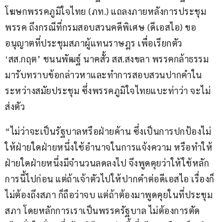
โฆษกพรรคภูมิใจไทย (ภท.) แถลงภายหลังการประชุม
พรรค ถึงกรณีที่กรมสอบสวนคดีพิเศษ (ดีเอสไอ) ขอ
อนุญาตที่ประชุมสภาผู้แทนราษฎร เพื่อเรียกตัว 
‘สส.กฤต’ ชนนพัฒฐ์ นาคสั้ว สส.สงขลา พรรคกล้าธรรม 
มารับทราบข้อกล่าวหาและทำการสอบสวนปากคำใน
ระหว่างสมัยประชุม ซึ่งพรรคภูมิใจไทยแบะท่าว่า จะไม่
ส่งตัว
“ไม่ว่าจะเป็นรัฐบาลหรือฝ่ายค้าน ซึ่งเป็นการปกป้องไม่
ให้ฝ่ายใดฝ่ายหนึ่งใช้อำนาจในการแจ้งความ หรือทำให้
ฝ่ายใดฝ่ายหนึ่งมีจำนวนลดลงไป จึงพูดคุยว่าให้ใช้หลัก
การนี้ไปก่อน แต่ถ้าเจ้าตัวไปให้ปากคำต่อดีเอสไอ เรื่องก็
ไม่ต้องถึงสภา ก็ถือว่าจบ แต่ถ้าต้องมาพูดคุยในที่ประชุม
สภา โดยหลักการเราเป็นพรรครัฐบาล ไม่ต้องการตัด