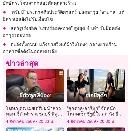
ยักษ์กระโจนจากกล่องพัสดุกลางร้าน
‘ทรัมป์’ ประกาศดีลประวัติศาสตร์ ปลดอาวุธ ‘ฮามาส’ แต่
อิสราเอลยังไม่รับเงื่อนไข
สหรัฐเร่งผลิต “แพทริออต-ทาด” สูงสุด 4 เท่า รับมือคลัง
อาวุธร่อยหรอ
ตะลึงทั้งถนน! แก๊งชายวิ่งแก้ผ้าวิ่งโทงๆ กลางย่านร้าน
อาหารชื่อดังในออสเตรเลีย
ข่าวล่าสุด
โฆษก ตร. เผยเตรียมนำสาว
“ลูกตาล-อาริษา” จัดหนัก
ทอม ชี้ตัวตำรวจชลบุรี พิสูจน์
โหมดเซ็กซี่ขยี้ใจ ลุก นั่ง ยืน
ปม “ลูกพี่ป๋อง”
เป๊ะปังแซ่บซี้ดสุดองศา!
4 สิงหาคม 2569
20:33 น.
4 สิงหาคม 2569
20:30 น.