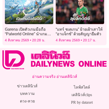
Garena เปิดตัวเกมมือถือ
“แทร์ ชเตเกน” ย้ายเฝ้าเสาให้
“Palworld Online” นำเกม
“อาแจ็กซ์” ด้วยสัญญายืมตัว
MMORPG ดัง มาเปิดภายใน
4 สิงหาคม 2569
20:28 น.
4 สิงหาคม 2569
20:17 น.
ปี 2026
อ่านความจริง อ่านเดลินิวส์
ข่าวเดลินิวส์
ไลฟ์สไตล์
บทความ
เดลินิวส์clips
ดวง-หวย
PR by dataxet