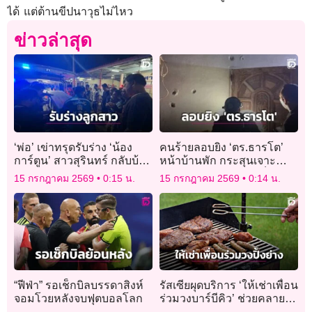
ได้ แต่ต้านขีปนาวุธไม่ไหว
ข่าวล่าสุด
‘พ่อ’ เข่าทรุดรับร่าง ‘น้อง
คนร้ายลอบยิง ‘ตร.ธารโต’
การ์ตูน’ สาวสุรินทร์ กลับบ้าน
หน้าบ้านพัก กระสุนเจาะ
เกิด หลังประสบเหตุ
กำแพงพรุน โชคดีไร้เจ็บ-ดับ
15 กรกฎาคม 2569
0:15 น.
15 กรกฎาคม 2569
0:14 น.
โศกนาฏกรรมไฟไหม้โรง
เบียร์
“ฟีฟ่า” รอเช็กบิลบรรดาสิงห์
รัสเซียผุดบริการ ‘ให้เช่าเพื่อน
จอมโวยหลังจบฟุตบอลโลก
ร่วมวงบาร์บีคิว’ ช่วยคลาย
เหงา