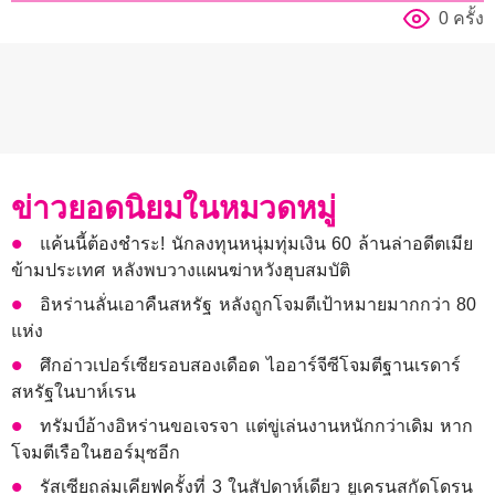
0 ครั้ง
ข่าวยอดนิยมในหมวดหมู่
แค้นนี้ต้องชำระ! นักลงทุนหนุ่มทุ่มเงิน 60 ล้านล่าอดีตเมีย
ข้ามประเทศ หลังพบวางแผนฆ่าหวังฮุบสมบัติ
อิหร่านลั่นเอาคืนสหรัฐ หลังถูกโจมตีเป้าหมายมากกว่า 80
แห่ง
ศึกอ่าวเปอร์เซียรอบสองเดือด ไออาร์จีซีโจมตีฐานเรดาร์
สหรัฐในบาห์เรน
ทรัมป์อ้างอิหร่านขอเจรจา แต่ขู่เล่นงานหนักกว่าเดิม หาก
โจมตีเรือในฮอร์มุซอีก
รัสเซียถล่มเคียฟครั้งที่ 3 ในสัปดาห์เดียว ยูเครนสกัดโดรน