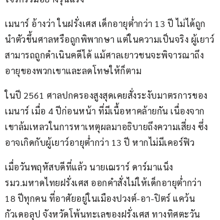
เมนาร์ อ้างว่า ในฝรั่งเศส เด็กอายุต่ำกว่า 13 ปี ไม่ได้ถูก
นำตัวขึ้นศาลหรือถูกพิพากษา แต่ในความเป็นจริง ผู้เยาว์
สามารถถูกดำเนินคดีได้ แม้ศาลเยาวชนจะพิจารณาถึง
อายุของพวกเขาและลดโทษให้ก็ตาม 
ในปี 2561 ศาลปกครองสูงสุดเคยสั่งระงับมาตรการของ
เมนาร์ เมื่อ 4 ปีก่อนหน้า ที่มีเนื้อหาคล้ายกัน เนื่องจาก
เขาล้มเหลวในการหาเหตุผลมาอธิบายถึงความเสี่ยง ซึ่ง
อาจเกิดกับผู้เยาว์อายุต่ำกว่า 13 ปี หากไม่มีเคอร์ฟิว
เมื่อวันพฤหัสบดีที่แล้ว นายเฌราร์ ดาร์มาแน็ง 
รมว.มหาดไทยฝรั่งเศส ออกคำสั่งไม่ให้เด็กอายุต่ำกว่า 
18 ปีทุกคน ที่อาศัยอยู่ในเมืองปวงต์-อา-ปิตร์ แคว้น
กัวเดอลุป จังหวัดโพ้นทะเลของฝรั่งเศส ทางทิศตะวัน