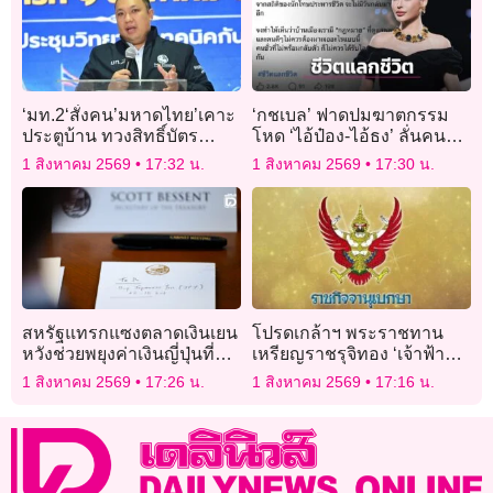
‘มท.2‘สั่งคน’มหาดไทย’เคาะ
‘กชเบล’ ฟาดปมฆาตกรรม
ประตูบ้าน ทวงสิทธิ์บัตร
โหด ‘ไอ้ป๋อง-ไอ้ธง’ ลั่นคนชั่ว
สวัสดิการฯให้ประชาชน คน
ไม่ควรได้รับโอกาส หนุน
1 สิงหาคม 2569
17:32 น.
1 สิงหาคม 2569
17:30 น.
มีสิทธิ์ห้ามตกหล่น!
โทษประหารชีวิต!
สหรัฐแทรกแซงตลาดเงินเยน
โปรดเกล้าฯ พระราชทาน
หวังช่วยพยุงค่าเงินญี่ปุ่นที่
เหรียญราชรุจิทอง ‘เจ้าฟ้าพัช
อ่อนหนัก
รกิติยาภาฯ-เจ้าฟ้าสิริวัณณว
1 สิงหาคม 2569
17:26 น.
1 สิงหาคม 2569
17:16 น.
รีฯ-เจ้าฟ้าทีปังกรฯ’