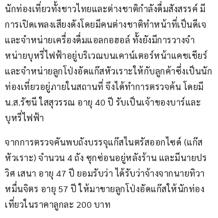
นักท่องเที่ยวทั้งชาวไทยและต่างชาติกําลังดื่มสังสรรค์ มี
การเปิดเพลงเสียงดังโดยมีคนต่างชาติทําหน้าที่เป็นดีเจ 
และจําหน่ายเครื่องดื่มแอลกอฮอล์ ทั้งยังมีการวางจํา
หน่ายบุหรี่ไฟฟ้าอยู่บริเวณบนเคาน์เตอร์หน้าแคชเชียร์ 
และจําหน่ายลูกโป่งอัดแก๊สหัวเราะให้กับลูกค้าซึ่งเป็นนัก
ท่องเที่ยวอยู่ภายในสถานที่ จึงได้ทำการตรวจค้น โดยมี 
น.ส.รัชนี ใสสุวรรณ อายุ 40 ปี รับเป็นเจ้าของบาร์และ
บุหรี่ไฟฟ้า
จากการตรวจคันพบถังบรรจุแก๊สไนตรัสออกไซด์ (แก๊ส
หัวเราะ) จํานวน 4 ถัง ซุกซ่อนอยู่หลังร้าน และมีนายปร
วิศ เสนา อายุ 47 ปี ยอมรับว่า ได้รับว่าจ้างจากนายทิวา 
หมื่นจิตร อายุ 57 ปี ให้มาขายลูกโป่งอัดแก๊สให้นักท่อง
เที่ยวในราคาลูกละ 200 บาท