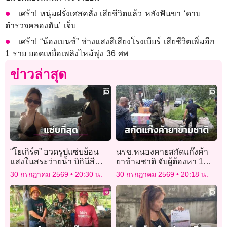
เศร้า! หนุ่มฝรั่งเศสคลั่ง เสียชีวิตแล้ว หลังฟันขา ‘ดาบ
ตำรวจคลองตัน’ เจ็บ
เศร้า! “น้องเบนซ์” ช่างแสงสีเสียงโรงเบียร์ เสียชีวิตเพิ่มอีก
1 ราย ยอดเหยื่อเพลิงไหม้พุ่ง 36 ศพ
ข่าวล่าสุด
“โยเกิร์ต” อวดรูปแซ่บย้อน
นรข.หนองคายสกัดแก๊งค้า
แสงในสระว่ายน้ำ บิกินีสีดำ
ยาข้ามชาติ จับผู้ต้องหา 1
สนิทตัดผิวขาวละมุนทำใจ
ราย ยึดไอซ์มูลค่ากว่า 300
30 กรกฎาคม 2569
20:30 น.
30 กรกฎาคม 2569
20:18 น.
แฟนๆสั่นหนักมาก
ล้าน!