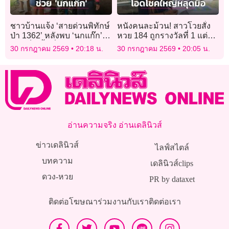
ชาวบ้านแจ้ง ‘สายด่วนพิทักษ์
หนังคนละม้วน! สาวโวยสั่ง
ป่า 1362’ หลังพบ ‘นกแก๊ก’
หวย 184 ถูกรางวัลที่ 1 แต่ไม่
บาดเจ็บ พื้นที่
ได้สลาก ด้านแม่ค้าโต้ยันไม่
30 กรกฎาคม 2569
20:18 น.
30 กรกฎาคม 2569
20:05 น.
หนองหญ้าปล้อง-เพชรบุรี
เคยรับจอง
อ่านความจริง อ่านเดลินิวส์
ข่าวเดลินิวส์
ไลฟ์สไตล์
บทความ
เดลินิวส์clips
ดวง-หวย
PR by dataxet
ติดต่อโฆษณา
ร่วมงานกับเรา
ติดต่อเรา