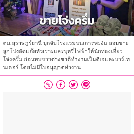
ตม.สุราษฎร์ธานี บุกจับโรงแรมบนเกาะพะงัน ลอบขาย
ลูกโป่งอัดแก๊สหัวเราะและบุหรี่ไฟฟ้าให้นักท่องเที่ยว
โจ่งครึ่ม ก่อนพบชาวต่างชาติทํางานเป็นดีเจและบาร์เท
นเดอร์ โดยไม่มีใบอนุญาตทํางาน