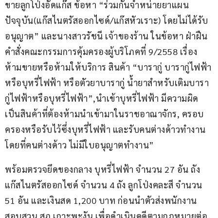
ขายลูกโป่งอัดแก๊ส ข้อหา “ร่วมกันจําหน่ายยาแผน
ปัจจุบัน(แก๊สไนตรัสออกไซด์/แก๊สหัวเราะ) โดยไม่ได้รับ
อนุญาต” และนางสาวรัชนี เจ้าของร้าน ในข้อหา ฝ่าฝืน
คําสั่งคณะกรรมการคุ้มครองผู้บริโภคที่ 9/2558 เรื่อง 
ห้ามขายหรือห้ามให้บริการ สินค้า “บารากู่ บารากู่ไฟฟ้า
หรือบุหรี่ไฟฟ้า หรือตัวยาบารากู่ น้ํายาสําหรับเติมบารา
กู่ไฟฟ้าหรือบุหรี่ไฟฟ้า”,นําเข้าบุหรี่ไฟฟ้า มีความผิด
เป็นสินค้าที่ต้องห้ามนําเข้ามาในราชอาณาจักร, ครอบ
ครองหรือรับไว้ซึ่งบุหรี่ไฟฟ้า และรับคนต่างด้าวทํางาน
โดยที่คนต่างด้าว ไม่มีใบอนุญาตทํางาน”
พร้อมตรวจยึดของกลาง บุหรี่ไฟฟ้า จํานวน 27 อัน ถัง
แก๊สไนตรัสออกไซด์ จํานวน 4 ถัง ลูกโป่งคละสี จํานวน 
51 อัน และเงินสด 1,200 บาท ก่อนนำตัวส่งพนักงาน
สอบสวน สภ.เกาะพะงัน เพื่อดําเนินคดีตามกฎหมายต่อ