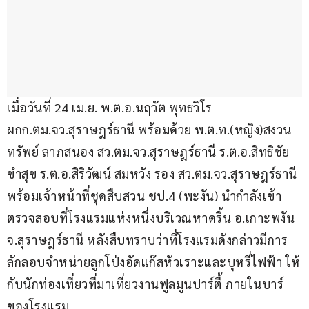
เมื่อวันที่ 24 เม.ย. พ.ต.อ.นฤวัต พุทธวิโร 
ผกก.ตม.จว.สุราษฎร์ธานี พร้อมด้วย พ.ต.ท.(หญิง)สงวน
ทรัพย์ ลาภสนอง สว.ตม.จว.สุราษฎร์ธานี ร.ต.อ.สิทธิชัย 
ขําสุข ร.ต.อ.สิริวัฒน์ สมหวัง รอง สว.ตม.จว.สุราษฎร์ธานี 
พร้อมเจ้าหน้าที่ชุดสืบสวน ชป.4 (พะงัน) นำกำลังเข้า
ตรวจสอบที่โรงแรมแห่งหนึ่งบริเวณหาดริ้น อ.เกาะพงัน 
จ.สุราษฎร์ธานี หลังสืบทราบว่าทึ่โรงแรมดังกล่าวมีการ
ลักลอบจำหน่ายลูกโป่งอัดแก๊สหัวเราะและบุหรี่ไฟฟ้า ให้
กับนักท่องเที่ยวที่มาเที่ยวงานฟูลมูนปาร์ตี้ ภายในบาร์
ของโรงแรม