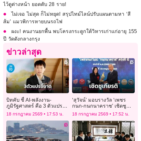
ไว้ดูต่างหน้า ยอดดับ 28 ราย!
ไม่เจอ ไม่สุด ก็ไม่หยุด! สรุปไทม์ไลน์ปรับแผนตามหา ‘สี
ส้ม’ แมวพิการหายบนรถไฟ
ผงะ! คนงานยกพื้น พบโครงกระดูกใต้วิหารเก่าแก่อายุ 155
ปี วัดดังกลางกรุง
ข่าวล่าสุด
บิทคับ ชี้ AI-พลังงาน-
‘สุวัจน์’ มอบรางวัล ‘เพชร
ภูมิรัฐศาสตร์ คือ 3 ตัวแปร
กนก-กนกนาคราช’ เชิดชู
ชี้ขาดเศรษฐกิจใหม่
เกียรติคนดีศรีแผ่นดินและผู้
18 กรกฎาคม 2569
17:53 น.
18 กรกฎาคม 2569
17:52 น.
เสียสละ