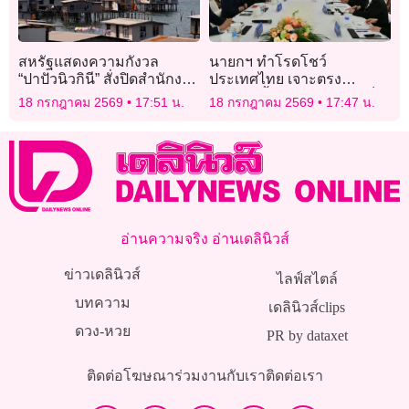
สหรัฐแสดงความกังวล
นายกฯ ทำโรดโชว์
“ปาปัวนิวกินี” สั่งปิดสำนักงาน
ประเทศไทย เจาะตรง
ไต้หวันตามคำขู่ “จีน”
4 บริษัทชั้นนำจีน ดันไทยเป็น
18 กรกฎาคม 2569
17:51 น.
18 กรกฎาคม 2569
17:47 น.
ฐานการผลิต EV-AI
อ่านความจริง อ่านเดลินิวส์
ข่าวเดลินิวส์
ไลฟ์สไตล์
บทความ
เดลินิวส์clips
ดวง-หวย
PR by dataxet
ติดต่อโฆษณา
ร่วมงานกับเรา
ติดต่อเรา