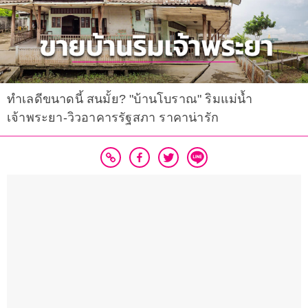
ทำเลดีขนาดนี้ สนมั้ย? "บ้านโบราณ" ริมแม่น้ำ
เจ้าพระยา-วิวอาคารรัฐสภา ราคาน่ารัก