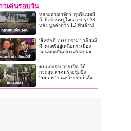
่าวเด่นรอบวัน
ทลายอาณาจักร ‘ทุนจีนนอมิ
นี’ ยึดบ้านหรูใจกลางกรุง 33
หลัง มูลค่ากว่า 1.2 พันล้าน!
‘สีหศักดิ์’ เบรกดราม่า ‘เถียนมี
มี่’ ดนตรีอยู่เหนือการเมือง
วอนหยุดปั่นกระแสกลบผล
เยือนจีน
ตร.แกะรอยวงจรปิด-วิถี
กระสุน ล่าคนร้ายซุ่มยิง
‘อส.ทพ.’ ขณะวิ่งออกกำลัง
กายเจ็บ!