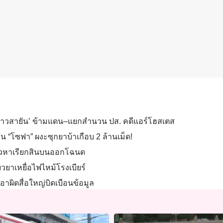
‘ท้าวสายัน’ ข้ามแดน–แยกสำนวน ปส. คดีแอร์โฮสเตส
น “โซฟา” ผงะซุกยาบ้าเกือบ 2 ล้านเม็ด!
ล่าวหาเรียกสินบนออกโฉนด
วยาเหยื่อไฟไหม้โรงเบียร์
ิดสื่อใหญ่บิดเบือนข้อมูล