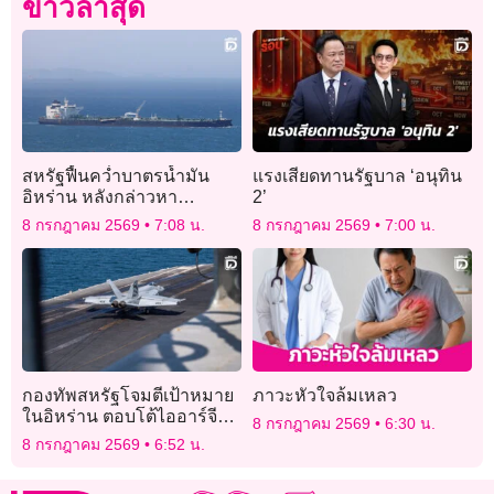
ข่าวล่าสุด
สหรัฐฟื้นคว่ำบาตรน้ำมัน
แรงเสียดทานรัฐบาล ‘อนุทิน
อิหร่าน หลังกล่าวหา
2’
เตหะรานโจมตีเรือในฮอร์มุซ
8 กรกฎาคม 2569
7:08 น.
8 กรกฎาคม 2569
7:00 น.
กองทัพสหรัฐโจมตีเป้าหมาย
ภาวะหัวใจล้มเหลว
ในอิหร่าน ตอบโต้ไออาร์จีซี
8 กรกฎาคม 2569
6:30 น.
ยิงเรือ 3 ลำในฮอร์มุซ
8 กรกฎาคม 2569
6:52 น.