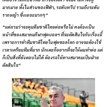
มากมาย ทั้งในส่วนของฟีฟ่า, ระดับทวีป รวมถึงระดับ
รากหญ้า ซึ่งเยอะมากๆ”
“แต่ถามว่าจะคุมทีมชาติไทยต่อหรือไม่ คงต้องเป็น
หน้าที่ของสมาคมกีฬาฟุตบอลฯ ที่จะตัดสินใจกับเรื่องนี้ 
เพราะการทำทีมชาติไทยในฟุตซอลโลก อาจจะต้องใช้
เวลาเตรียมทีมที่มาก นักเตะก็อยากที่จะให้ผมทำต่อ แต่
ก็เป็นสิ่งที่ยังตอบไม่ได้ ต้องรอให้ทางสมาคมเป็นฝ่าย
ตัดสินใจ”